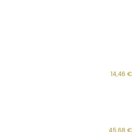
14,46
€
45,68
€