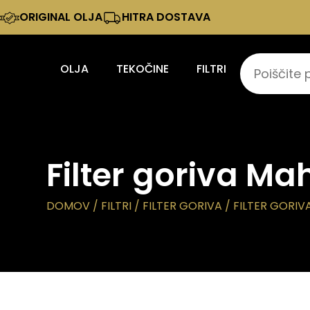
ORIGINAL OLJA
HITRA DOSTAVA
OLJA
TEKOČINE
FILTRI
Filter goriva Ma
DOMOV
/
FILTRI
/
FILTER GORIVA
/ FILTER GORIV