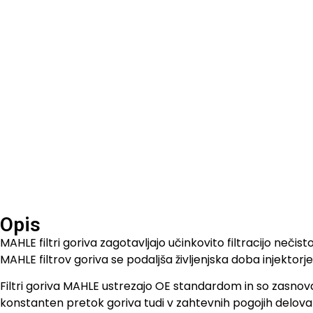
Opis
MAHLE filtri goriva zagotavljajo učinkovito filtracijo neči
MAHLE filtrov goriva se podaljša življenjska doba injektorj
Filtri goriva MAHLE ustrezajo OE standardom in so zasnov
konstanten pretok goriva tudi v zahtevnih pogojih delova