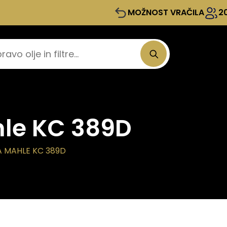
MOŽNOST VRAČILA
2
hle KC 389D
A MAHLE KC 389D