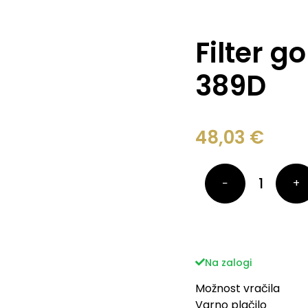
Filter g
389D
48,03
€
−
+
Na zalogi
Možnost vračila
Varno plačilo