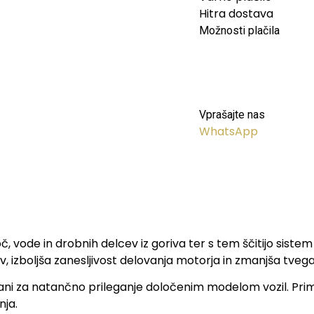
Hitra dostava
Možnosti plačila
Vprašajte nas
WhatsApp
stoč, vode in drobnih delcev iz goriva ter s tem ščitijo sis
ev, izboljša zanesljivost delovanja motorja in zmanjša tveg
ani za natančno prileganje določenim modelom vozil. Prime
nja.