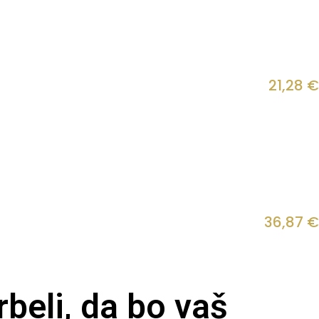
21,28
€
36,87
€
beli, da bo vaš