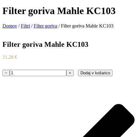
Filter goriva Mahle KC103
Domov
/
Filtri
/
Filter goriva
/ Filter goriva Mahle KC103
Filter goriva Mahle KC103
21,28
€
−
+
Dodaj v košarico
Filter
goriva
Mahle
KC103
količina