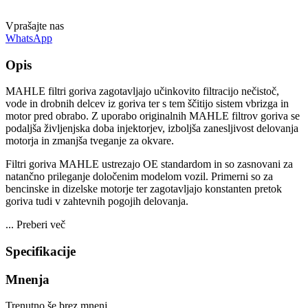
Vprašajte nas
WhatsApp
Opis
MAHLE filtri goriva zagotavljajo učinkovito filtracijo nečistoč,
vode in drobnih delcev iz goriva ter s tem ščitijo sistem vbrizga in
motor pred obrabo. Z uporabo originalnih MAHLE filtrov goriva se
podaljša življenjska doba injektorjev, izboljša zanesljivost delovanja
motorja in zmanjša tveganje za okvare.
Filtri goriva MAHLE ustrezajo OE standardom in so zasnovani za
natančno prileganje določenim modelom vozil. Primerni so za
bencinske in dizelske motorje ter zagotavljajo konstanten pretok
goriva tudi v zahtevnih pogojih delovanja.
...
Preberi več
Specifikacije
Mnenja
Trenutno še brez mnenj.