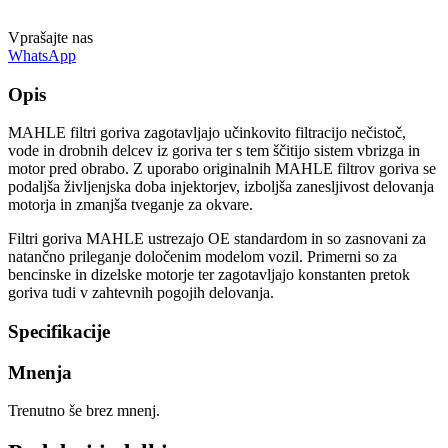
Vprašajte nas
WhatsApp
Opis
MAHLE filtri goriva zagotavljajo učinkovito filtracijo nečistoč,
vode in drobnih delcev iz goriva ter s tem ščitijo sistem vbrizga in
motor pred obrabo. Z uporabo originalnih MAHLE filtrov goriva se
podaljša življenjska doba injektorjev, izboljša zanesljivost delovanja
motorja in zmanjša tveganje za okvare.
Filtri goriva MAHLE ustrezajo OE standardom in so zasnovani za
natančno prileganje določenim modelom vozil. Primerni so za
bencinske in dizelske motorje ter zagotavljajo konstanten pretok
goriva tudi v zahtevnih pogojih delovanja.
Specifikacije
Mnenja
Trenutno še brez mnenj.