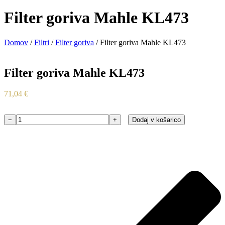
Filter goriva Mahle KL473
Domov
/
Filtri
/
Filter goriva
/ Filter goriva Mahle KL473
Filter goriva Mahle KL473
71,04
€
−
+
Dodaj v košarico
Filter
goriva
Mahle
KL473
količina