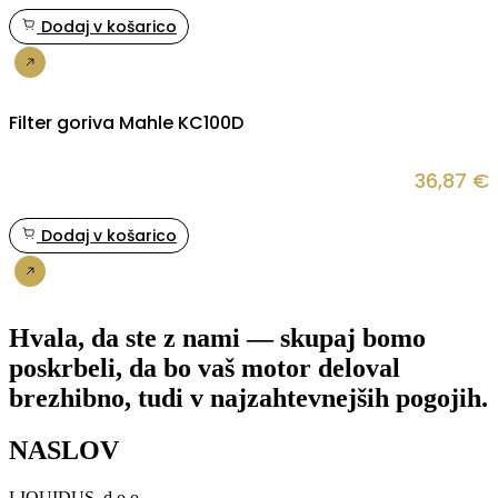
Dodaj v košarico
Nakup
Filter goriva Mahle KC100D
36,87
€
Dodaj v košarico
Nakup
Hvala, da ste z nami — skupaj bomo
poskrbeli, da bo vaš motor deloval
brezhibno, tudi v najzahtevnejših pogojih.
NASLOV
LIQUIDUS, d.o.o.