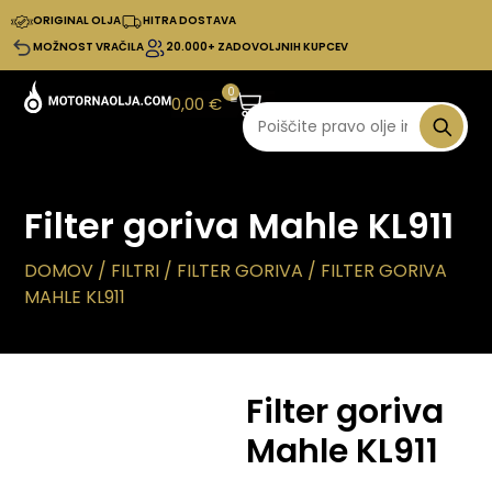
ORIGINAL OLJA
HITRA DOSTAVA
MOŽNOST VRAČILA
20.000+ ZADOVOLJNIH KUPCEV
0
0,00
€
Filter goriva Mahle KL911
DOMOV
/
FILTRI
/
FILTER GORIVA
/ FILTER GORIVA
MAHLE KL911
Filter goriva
Mahle KL911