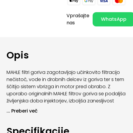
Vprašajte
WhatsApp
nas
Opis
MAHLE filtri goriva zagotavljajo učinkovito filtracijo
nečistoč, vode in drobnih delcev iz goriva ter s tem
ščitijo sistem vbrizga in motor pred obrabo. Z
uporabo originalnih MAHLE filtrov goriva se podaljša
življenjska doba injektorjev, izboljša zanesljivost
delovanja motorja in zmanjša tveganje za okvare.
...
Preberi več
Filtri goriva MAHLE ustrezajo OE standardom in so
zasnovani za natančno prileganje določenim
Specifikacije