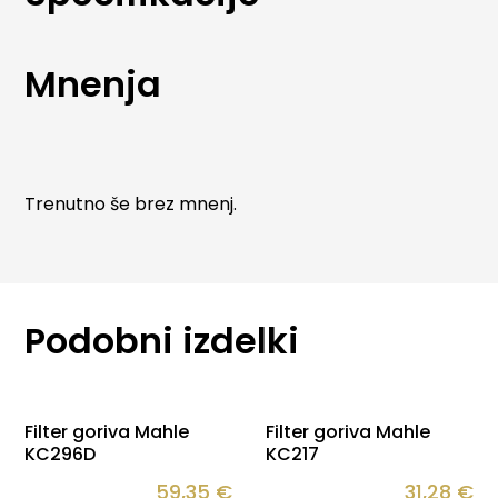
modelom vozil. Primerni so za bencinske in dizelske
motorje ter zagotavljajo konstanten pretok goriva
tudi v zahtevnih pogojih delovanja.
Mnenja
Trenutno še brez mnenj.
Podobni izdelki
Filter goriva Mahle
Filter goriva Mahle
KC296D
KC217
59,35
€
31,28
€