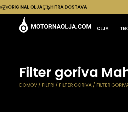
ORIGINAL OLJA
HITRA DOSTAVA
OLJA
TE
Filter goriva Ma
DOMOV
/
FILTRI
/
FILTER GORIVA
/ FILTER GORIV