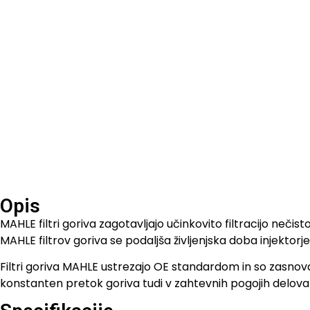
Opis
MAHLE filtri goriva zagotavljajo učinkovito filtracijo neči
MAHLE filtrov goriva se podaljša življenjska doba injektorj
Filtri goriva MAHLE ustrezajo OE standardom in so zasnov
konstanten pretok goriva tudi v zahtevnih pogojih delova