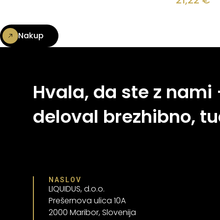
21,22
€
Nakup
Hvala, da ste z nami
deloval brezhibno, tu
NASLOV
LIQUIDUS, d.o.o.
Prešernova ulica 10A
2000 Maribor, Slovenija