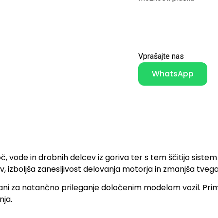
Vprašajte nas
WhatsApp
stoč, vode in drobnih delcev iz goriva ter s tem ščitijo sis
ev, izboljša zanesljivost delovanja motorja in zmanjša tveg
ani za natančno prileganje določenim modelom vozil. Prime
nja.