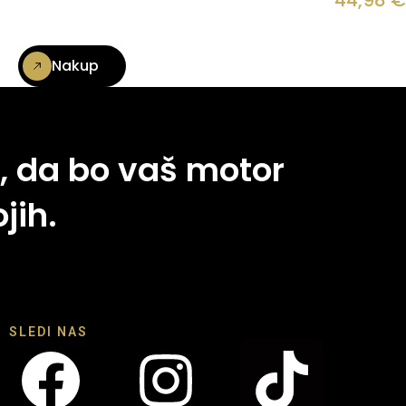
44,98
€
Nakup
, da bo vaš motor
jih.
SLEDI NAS