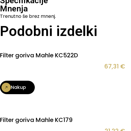
Specifikacije
Mnenja
Trenutno še brez mnenj.
Podobni izdelki
Filter goriva Mahle KC522D
67,31
€
Nakup
Filter goriva Mahle KC179