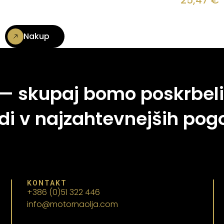
25,47
€
Nakup
 — skupaj bomo poskrbeli
di v najzahtevnejših pogo
KONTAKT
+386 (0)51 322 446
info@motornaolja.com