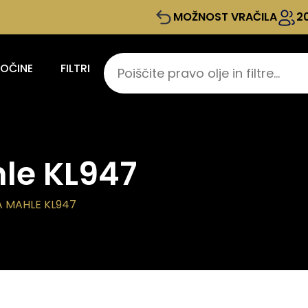
MOŽNOST VRAČILA
2
KOČINE
FILTRI
hle KL947
A MAHLE KL947