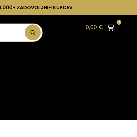
0.000+ ZADOVOLJNIH KUPCEV
0
0,00
€