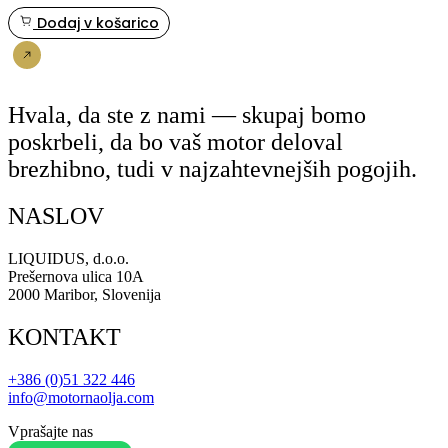
Dodaj v košarico
Nakup
Hvala, da ste z nami — skupaj bomo
poskrbeli, da bo vaš motor deloval
brezhibno, tudi v najzahtevnejših pogojih.
NASLOV
LIQUIDUS, d.o.o.
Prešernova ulica 10A
2000 Maribor, Slovenija
KONTAKT
+386 (0)51 322 446
info@motornaolja.com
Vprašajte nas