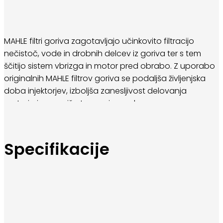
MAHLE filtri goriva zagotavljajo učinkovito filtracijo
nečistoč, vode in drobnih delcev iz goriva ter s tem
ščitijo sistem vbrizga in motor pred obrabo. Z uporabo
originalnih MAHLE filtrov goriva se podaljša življenjska
doba injektorjev, izboljša zanesljivost delovanja
motorja in zmanjša tveganje za okvare.
Filtri goriva MAHLE ustrezajo OE standardom in so
zasnovani za natančno prileganje določenim
Specifikacije
modelom vozil. Primerni so za bencinske in dizelske
motorje ter zagotavljajo konstanten pretok goriva tudi
v zahtevnih pogojih delovanja.