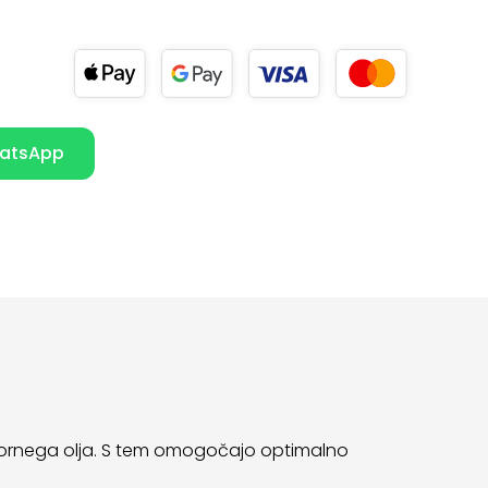
atsApp
z motornega olja. S tem omogočajo optimalno