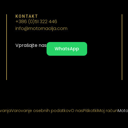
KONTAKT
+386 (0)51 322 446
info@motornaolja.com
Vprašajte nas
WhatsApp
ovanja
Varovanje osebnih podatkov
O nas
Piškotki
Moj račun
Moto