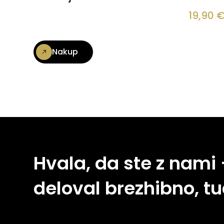
19,90
Nakup
Hvala, da ste z nami
deloval brezhibno, tu