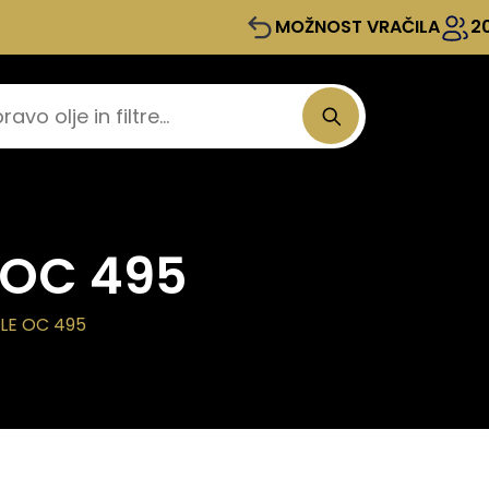
MOŽNOST VRAČILA
2
e OC 495
HLE OC 495