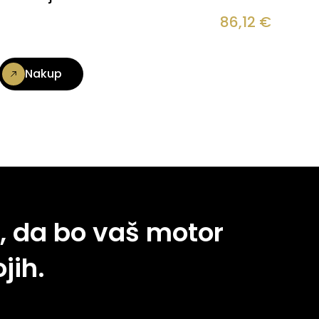
86,12
€
Nakup
, da bo vaš motor
jih.