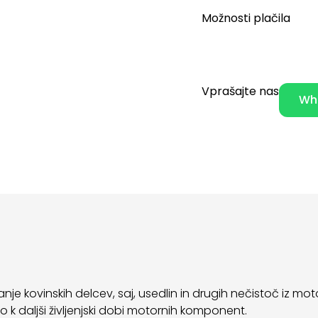
Možnosti plačila
Vprašajte nas
Wh
jevanje kovinskih delcev, saj, usedlin in drugih nečistoč i
 k daljši življenjski dobi motornih komponent.