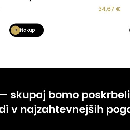
€
34,67
€
Nakup
 — skupaj bomo poskrbeli
di v najzahtevnejših pogo