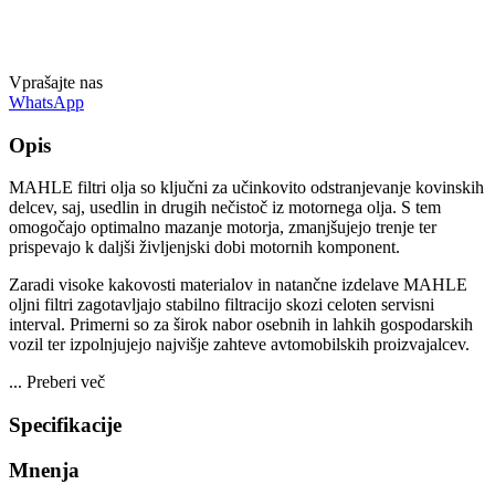
Vprašajte nas
WhatsApp
Opis
MAHLE filtri olja so ključni za učinkovito odstranjevanje kovinskih
delcev, saj, usedlin in drugih nečistoč iz motornega olja. S tem
omogočajo optimalno mazanje motorja, zmanjšujejo trenje ter
prispevajo k daljši življenjski dobi motornih komponent.
Zaradi visoke kakovosti materialov in natančne izdelave MAHLE
oljni filtri zagotavljajo stabilno filtracijo skozi celoten servisni
interval. Primerni so za širok nabor osebnih in lahkih gospodarskih
vozil ter izpolnjujejo najvišje zahteve avtomobilskih proizvajalcev.
...
Preberi več
Specifikacije
Mnenja