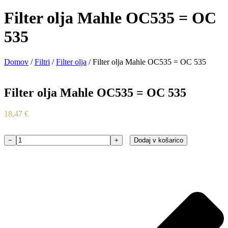
Filter olja Mahle OC535 = OC
535
Domov
/
Filtri
/
Filter olja
/ Filter olja Mahle OC535 = OC 535
Filter olja Mahle OC535 = OC 535
18,47
€
−
+
Dodaj v košarico
Filter
olja
Mahle
OC535
=
OC
535
količina