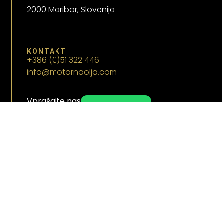
2000 Maribor, Slovenija
KONTAKT
+386 (0)51 322 446
info@motornaolja.com
Vprašajte nas
WhatsApp
SLEDI NAS
Pogoji poslovanja