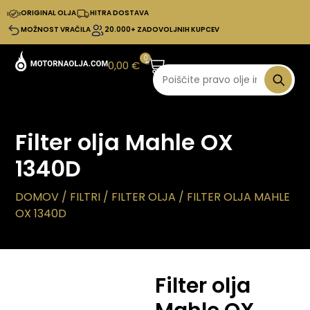
ORIGINAL OLJA
HITRA DOSTAVA
MOŽNOST VRAČILA
20.000+ ZADOVOLJNIH KUPCEV
0
0,00
€
Filter olja Mahle OX
1340D
DOMOV
/
FILTRI
/
FILTER OLJA
/ FILTER OLJA MAHLE
OX 1340D
Filter olja