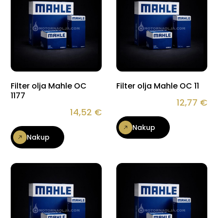
Filter olja Mahle OC
Filter olja Mahle OC 11
1177
12,77
€
14,52
€
Nakup
Nakup