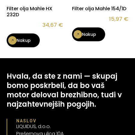
Filter olja Mahle HX
Filter olja Mahle 154/1D
232D
15,97
€
34,67
€
Nakup
Nakup
Hvala, da ste z nami — skupaj
bomo poskrbeli, da bo vaš
motor deloval brezhibno, tudi v
najzahtevnejših pogojih.
NASLOV
LIQUIDUS, d.o.o.
Prešernova ulica 10A