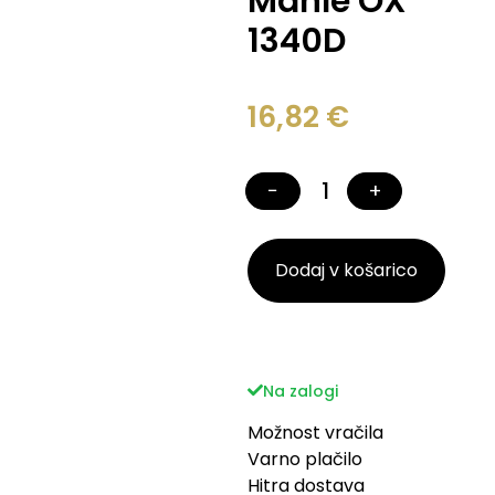
Mahle OX
1340D
16,82
€
−
+
Dodaj v košarico
Na zalogi
Možnost vračila
Varno plačilo
Hitra dostava