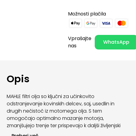
Možnosti plačila
Vprašajte
WhatsApp
nas
Opis
MAHLE filtri olja so ključni za učinkovito
odstranjevanje kovinskih delcev, saj, usedlin in
drugih nečistoč iz motornega olja. S tem
omogočajo optimalno mazanje motorja,
zmanjšujejo trenje ter prispevajo k daljši življenjski
dobi motornih komponent.
...
Preberi več