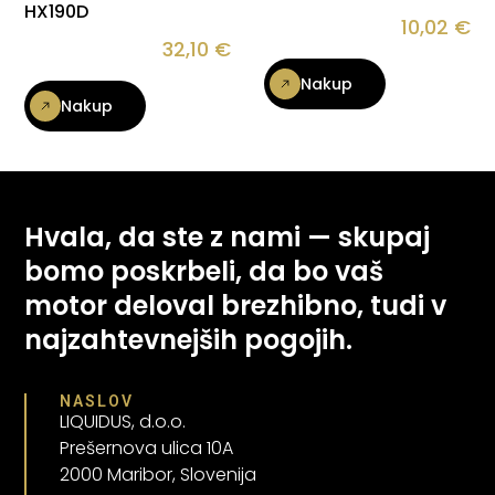
HX190D
10,02
€
32,10
€
Nakup
Nakup
Hvala, da ste z nami — skupaj
bomo poskrbeli, da bo vaš
motor deloval brezhibno, tudi v
najzahtevnejših pogojih.
NASLOV
LIQUIDUS, d.o.o.
Prešernova ulica 10A
2000 Maribor, Slovenija