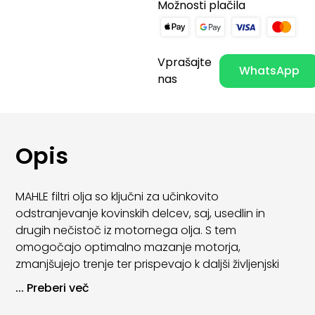
Možnosti plačila
Vprašajte
WhatsApp
nas
Opis
MAHLE filtri olja so ključni za učinkovito
odstranjevanje kovinskih delcev, saj, usedlin in
drugih nečistoč iz motornega olja. S tem
omogočajo optimalno mazanje motorja,
zmanjšujejo trenje ter prispevajo k daljši življenjski
dobi motornih komponent.
...
Preberi več
Zaradi visoke kakovosti materialov in natančne