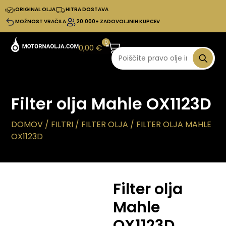
ORIGINAL OLJA
HITRA DOSTAVA
MOŽNOST VRAČILA
20.000+ ZADOVOLJNIH KUPCEV
0
0,00
€
Filter olja Mahle OX1123D
DOMOV
/
FILTRI
/
FILTER OLJA
/ FILTER OLJA MAHLE
OX1123D
Filter olja
Mahle
OX1123D