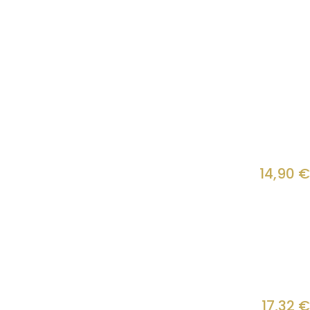
14,90
€
17,32
€