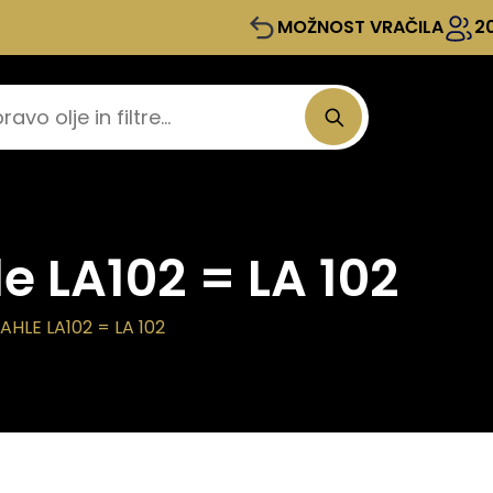
MOŽNOST VRAČILA
2
le LA102 = LA 102
AHLE LA102 = LA 102