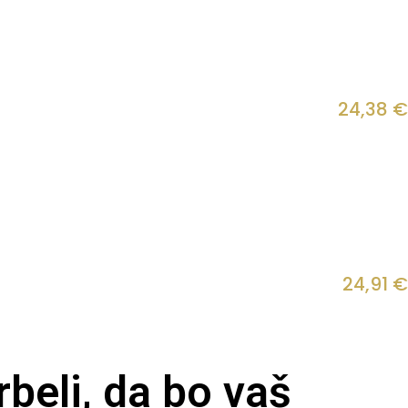
24,38
€
24,91
€
beli, da bo vaš