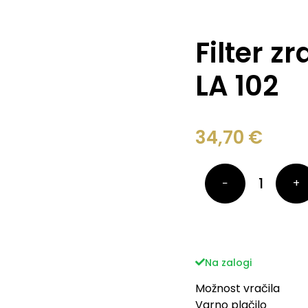
Filter z
LA 102
34,70
€
−
+
Na zalogi
Možnost vračila
Varno plačilo