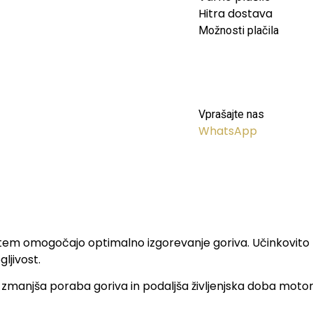
Hitra dostava
Možnosti plačila
Vprašajte nas
WhatsApp
s tem omogočajo optimalno izgorevanje goriva. Učinkovito z
ljivost.
zmanjša poraba goriva in podaljša življenjska doba motorja. 