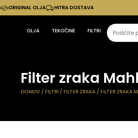
ORIGINAL OLJA
HITRA DOSTAVA
OLJA
TEKOČINE
FILTRI
Filter zraka Mah
DOMOV
/
FILTRI
/
FILTER ZRAKA
/ FILTER ZRAKA M