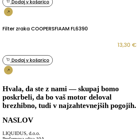
Dodaj v košarico
Nakup
Filter zraka COOPERSFIAAM FL6390
13,30
€
Dodaj v košarico
Nakup
Hvala, da ste z nami — skupaj bomo
poskrbeli, da bo vaš motor deloval
brezhibno, tudi v najzahtevnejših pogojih.
NASLOV
LIQUIDUS, d.o.o.
Prešernova ulica 10A