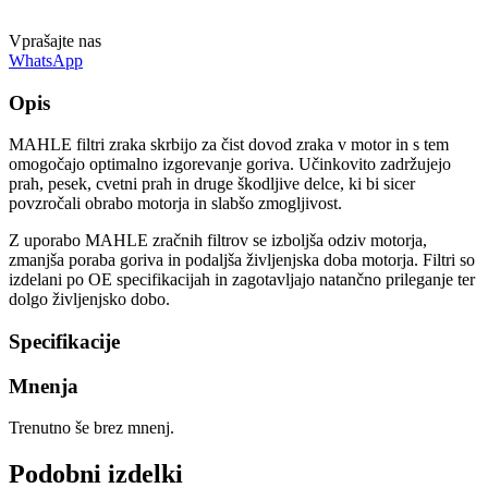
Vprašajte nas
WhatsApp
Opis
MAHLE filtri zraka skrbijo za čist dovod zraka v motor in s tem
omogočajo optimalno izgorevanje goriva. Učinkovito zadržujejo
prah, pesek, cvetni prah in druge škodljive delce, ki bi sicer
povzročali obrabo motorja in slabšo zmogljivost.
Z uporabo MAHLE zračnih filtrov se izboljša odziv motorja,
zmanjša poraba goriva in podaljša življenjska doba motorja. Filtri so
izdelani po OE specifikacijah in zagotavljajo natančno prileganje ter
dolgo življenjsko dobo.
Specifikacije
Mnenja
Trenutno še brez mnenj.
Podobni izdelki