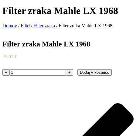
Filter zraka Mahle LX 1968
Domov
/
Filtri
/
Filter zraka
/ Filter zraka Mahle LX 1968
Filter zraka Mahle LX 1968
25,01
€
−
+
Dodaj v košarico
Filter
zraka
Mahle
LX
1968
količina