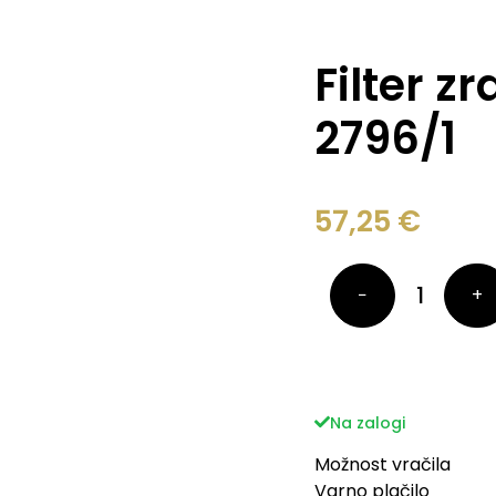
Filter z
2796/1
57,25
€
−
+
Na zalogi
Možnost vračila
Varno plačilo