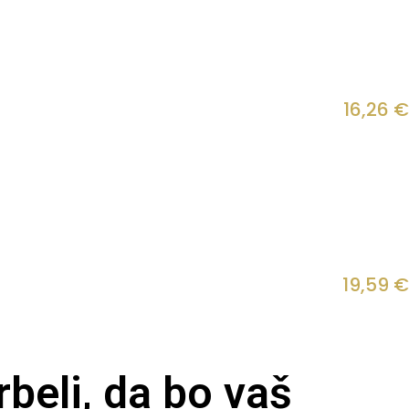
16,26
€
19,59
€
beli, da bo vaš