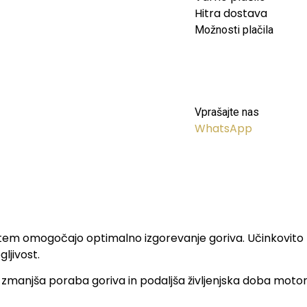
Hitra dostava
Možnosti plačila
Vprašajte nas
WhatsApp
s tem omogočajo optimalno izgorevanje goriva. Učinkovito z
ljivost.
zmanjša poraba goriva in podaljša življenjska doba motorja. 