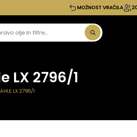
MOŽNOST VRAČILA
2
le LX 2796/1
AHLE LX 2796/1