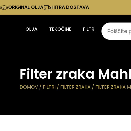
ORIGINAL OLJA
HITRA DOSTAVA
OLJA
TEKOČINE
FILTRI
Filter zraka Mah
DOMOV
/
FILTRI
/
FILTER ZRAKA
/ FILTER ZRAKA M