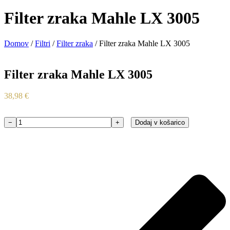
Filter zraka Mahle LX 3005
Domov
/
Filtri
/
Filter zraka
/ Filter zraka Mahle LX 3005
Filter zraka Mahle LX 3005
38,98
€
−
+
Dodaj v košarico
Filter
zraka
Mahle
LX
3005
količina