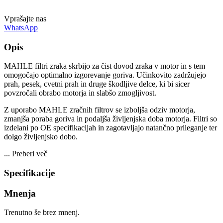
Vprašajte nas
WhatsApp
Opis
MAHLE filtri zraka skrbijo za čist dovod zraka v motor in s tem
omogočajo optimalno izgorevanje goriva. Učinkovito zadržujejo
prah, pesek, cvetni prah in druge škodljive delce, ki bi sicer
povzročali obrabo motorja in slabšo zmogljivost.
Z uporabo MAHLE zračnih filtrov se izboljša odziv motorja,
zmanjša poraba goriva in podaljša življenjska doba motorja. Filtri so
izdelani po OE specifikacijah in zagotavljajo natančno prileganje ter
dolgo življenjsko dobo.
...
Preberi več
Specifikacije
Mnenja
Trenutno še brez mnenj.