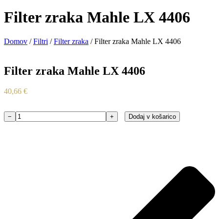
Filter zraka Mahle LX 4406
Domov
/
Filtri
/
Filter zraka
/ Filter zraka Mahle LX 4406
Filter zraka Mahle LX 4406
40,66
€
−
+
Dodaj v košarico
Filter
zraka
Mahle
LX
4406
količina