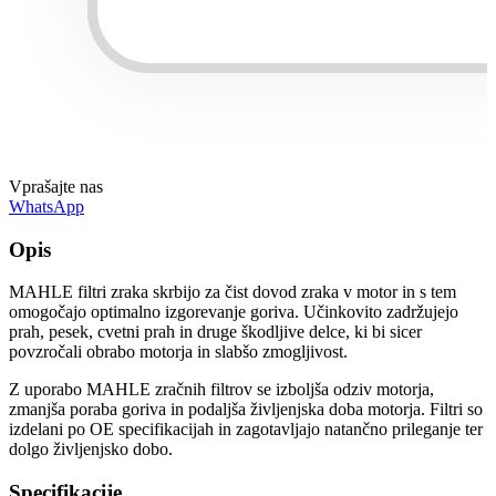
Vprašajte nas
WhatsApp
Opis
MAHLE filtri zraka skrbijo za čist dovod zraka v motor in s tem
omogočajo optimalno izgorevanje goriva. Učinkovito zadržujejo
prah, pesek, cvetni prah in druge škodljive delce, ki bi sicer
povzročali obrabo motorja in slabšo zmogljivost.
Z uporabo MAHLE zračnih filtrov se izboljša odziv motorja,
zmanjša poraba goriva in podaljša življenjska doba motorja. Filtri so
izdelani po OE specifikacijah in zagotavljajo natančno prileganje ter
dolgo življenjsko dobo.
Specifikacije