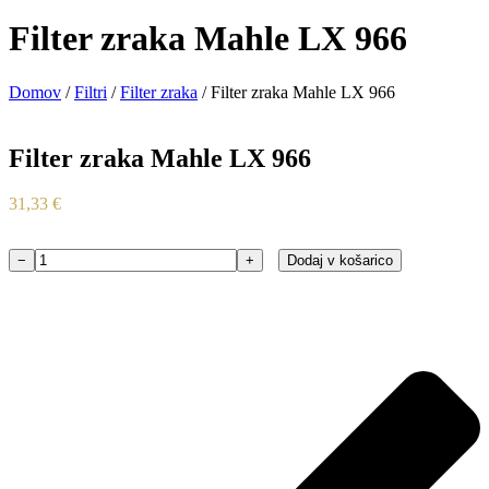
Filter zraka Mahle LX 966
Domov
/
Filtri
/
Filter zraka
/ Filter zraka Mahle LX 966
Filter zraka Mahle LX 966
31,33
€
−
+
Dodaj v košarico
Filter
zraka
Mahle
LX
966
količina