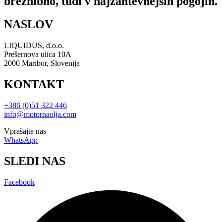
brezhibno, tudi v najzahtevnejših pogojih.
NASLOV
LIQUIDUS, d.o.o.
Prešernova ulica 10A
2000 Maribor, Slovenija
KONTAKT
+386 (0)51 322 446
info@motornaolja.com
Vprašajte nas
WhatsApp
SLEDI NAS
Facebook