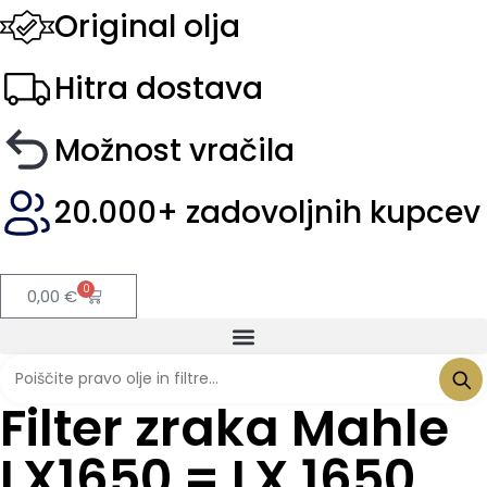
Original olja
Hitra dostava
Možnost vračila
20.000+ zadovoljnih kupcev
0
0,00
€
Filter zraka Mahle
LX1650 = LX 1650