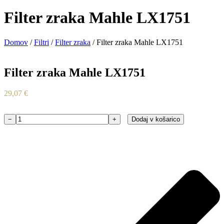
Filter zraka Mahle LX1751
Domov
/
Filtri
/
Filter zraka
/ Filter zraka Mahle LX1751
Filter zraka Mahle LX1751
29,07
€
−
+
Dodaj v košarico
Filter
zraka
Mahle
LX1751
količina