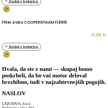
Dodaj v košarico
Nakup
Filter zraka COOPERSFIAAM FL6915
15,88
€
Dodaj v košarico
Nakup
Hvala, da ste z nami — skupaj bomo
poskrbeli, da bo vaš motor deloval
brezhibno, tudi v najzahtevnejših pogojih.
NASLOV
LIQUIDUS, d.o.o.
Prešernova ulica 10A