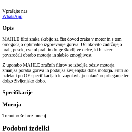
Vprašajte nas
WhatsApp
Opis
MAHLE filtri zraka skrbijo za čist dovod zraka v motor in s tem
omogočajo optimalno izgorevanje goriva. Učinkovito zadržujejo
prah, pesek, cvetni prah in druge škodljive delce, ki bi sicer
povzročali obrabo motorja in slabšo zmogljivost.
Z uporabo MAHLE zračnih filtrov se izboljša odziv motorja,
zmanjša poraba goriva in podaljša življenjska doba motorja. Filtri so
izdelani po OE specifikacijah in zagotavljajo natančno prileganje ter
dolgo življenjsko dobo.
Specifikacije
Mnenja
Trenutno še brez mnenj.
Podobni izdelki