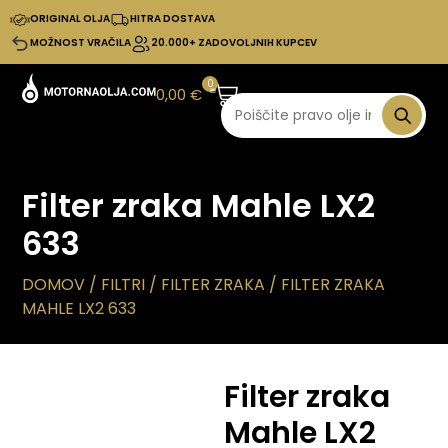
ORIGINAL OLJA
HITRA DOSTAVA
MOŽNOST VRAČILA
20.000+ ZADOVOLJNIH KUPCEV
0
0,00
€
Filter zraka Mahle LX2
633
DOMOV
/
FILTRI
/
FILTER ZRAKA
/ FILTER ZRAKA
MAHLE LX2 633
Filter zraka
Mahle LX2