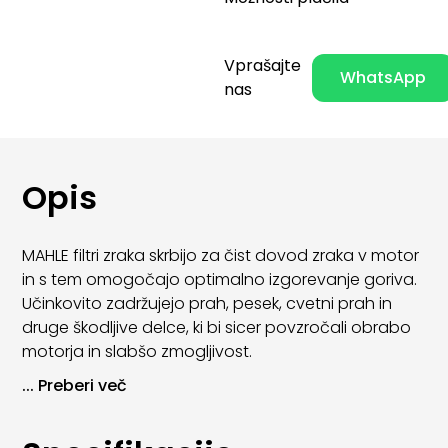
Vprašajte
WhatsApp
nas
Opis
MAHLE filtri zraka skrbijo za čist dovod zraka v motor
in s tem omogočajo optimalno izgorevanje goriva.
Učinkovito zadržujejo prah, pesek, cvetni prah in
druge škodljive delce, ki bi sicer povzročali obrabo
motorja in slabšo zmogljivost.
...
Preberi več
Z uporabo MAHLE zračnih filtrov se izboljša odziv
motorja, zmanjša poraba goriva in podaljša
življenjska doba motorja. Filtri so izdelani po OE