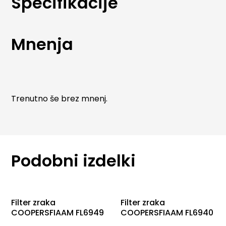
Specifikacije
specifikacijah in zagotavljajo natančno prileganje
ter dolgo življenjsko dobo.
Mnenja
Trenutno še brez mnenj.
Podobni izdelki
Filter zraka
Filter zraka
COOPERSFIAAM FL6949
COOPERSFIAAM FL6940