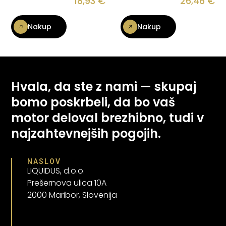
18,93
€
26,46
€
Nakup
Nakup
Hvala, da ste z nami — skupaj
bomo poskrbeli, da bo vaš
motor deloval brezhibno, tudi v
najzahtevnejših pogojih.
NASLOV
LIQUIDUS, d.o.o.
Prešernova ulica 10A
2000 Maribor, Slovenija