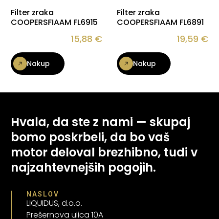
Filter zraka
Filter zraka
COOPERSFIAAM FL6915
COOPERSFIAAM FL6891
15,88
€
19,59
€
Nakup
Nakup
Hvala, da ste z nami — skupaj
bomo poskrbeli, da bo vaš
motor deloval brezhibno, tudi v
najzahtevnejših pogojih.
NASLOV
LIQUIDUS, d.o.o.
Prešernova ulica 10A