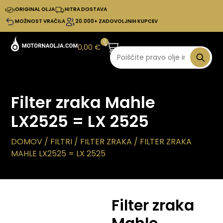
ORIGINAL OLJA
HITRA DOSTAVA
MOŽNOST VRAČILA
20.000+ ZADOVOLJNIH KUPCEV
0
0,00
€
Filter zraka Mahle
LX2525 = LX 2525
DOMOV
/
FILTRI
/
FILTER ZRAKA
/ FILTER ZRAKA
MAHLE LX2525 = LX 2525
Filter zraka