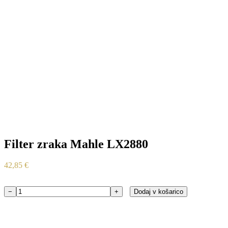
Filter zraka Mahle LX2880
42,85
€
−
+
Dodaj v košarico
Filter
zraka
Mahle
LX2880