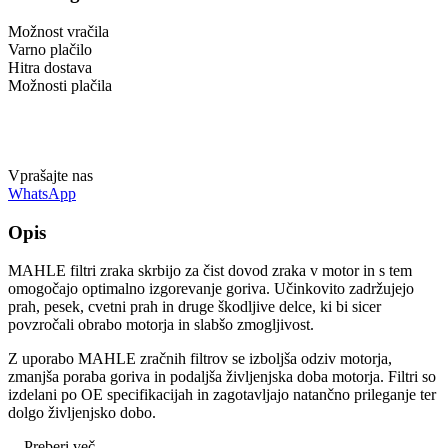
Možnost vračila
Varno plačilo
Hitra dostava
Možnosti plačila
Vprašajte nas
WhatsApp
Opis
MAHLE filtri zraka skrbijo za čist dovod zraka v motor in s tem
omogočajo optimalno izgorevanje goriva. Učinkovito zadržujejo
prah, pesek, cvetni prah in druge škodljive delce, ki bi sicer
povzročali obrabo motorja in slabšo zmogljivost.
Z uporabo MAHLE zračnih filtrov se izboljša odziv motorja,
zmanjša poraba goriva in podaljša življenjska doba motorja. Filtri so
izdelani po OE specifikacijah in zagotavljajo natančno prileganje ter
dolgo življenjsko dobo.
...
Preberi več