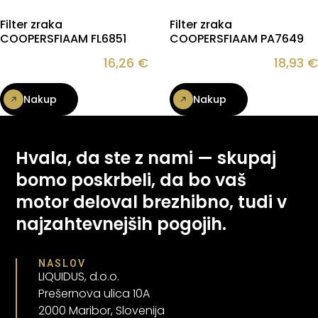
Filter zraka
Filter zraka
COOPERSFIAAM FL6851
COOPERSFIAAM PA7649
16,26
€
18,93
€
Nakup
Nakup
Hvala, da ste z nami — skupaj
bomo poskrbeli, da bo vaš
motor deloval brezhibno, tudi v
najzahtevnejših pogojih.
NASLOV
LIQUIDUS, d.o.o.
Prešernova ulica 10A
2000 Maribor, Slovenija