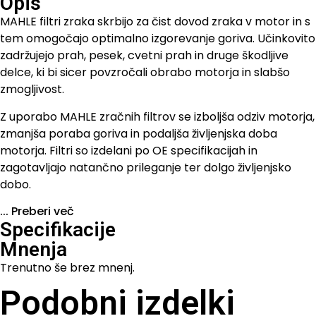
Opis
MAHLE filtri zraka skrbijo za čist dovod zraka v motor in s
tem omogočajo optimalno izgorevanje goriva. Učinkovito
zadržujejo prah, pesek, cvetni prah in druge škodljive
delce, ki bi sicer povzročali obrabo motorja in slabšo
zmogljivost.
Z uporabo MAHLE zračnih filtrov se izboljša odziv motorja,
zmanjša poraba goriva in podaljša življenjska doba
motorja. Filtri so izdelani po OE specifikacijah in
zagotavljajo natančno prileganje ter dolgo življenjsko
dobo.
...
Preberi več
Specifikacije
Mnenja
Trenutno še brez mnenj.
Podobni izdelki