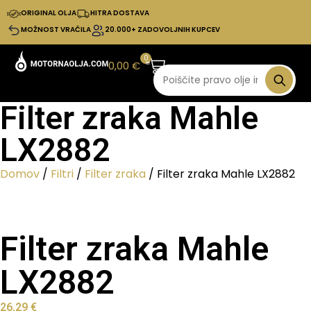
ORIGINAL OLJA
HITRA DOSTAVA
MOŽNOST VRAČILA
20.000+ ZADOVOLJNIH KUPCEV
0
0,00
€
Filter zraka Mahle
LX2882
Domov
/
Filtri
/
Filter zraka
/ Filter zraka Mahle LX2882
Filter zraka Mahle
LX2882
26,29
€