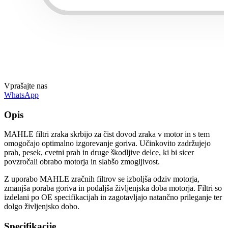
Vprašajte nas
WhatsApp
Opis
MAHLE filtri zraka skrbijo za čist dovod zraka v motor in s tem
omogočajo optimalno izgorevanje goriva. Učinkovito zadržujejo
prah, pesek, cvetni prah in druge škodljive delce, ki bi sicer
povzročali obrabo motorja in slabšo zmogljivost.
Z uporabo MAHLE zračnih filtrov se izboljša odziv motorja,
zmanjša poraba goriva in podaljša življenjska doba motorja. Filtri so
izdelani po OE specifikacijah in zagotavljajo natančno prileganje ter
dolgo življenjsko dobo.
Specifikacije