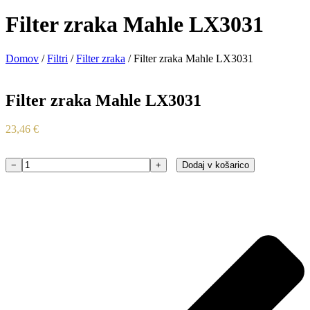
Filter zraka Mahle LX3031
Domov
/
Filtri
/
Filter zraka
/ Filter zraka Mahle LX3031
Filter zraka Mahle LX3031
23,46
€
−
+
Dodaj v košarico
Filter
zraka
Mahle
LX3031
količina