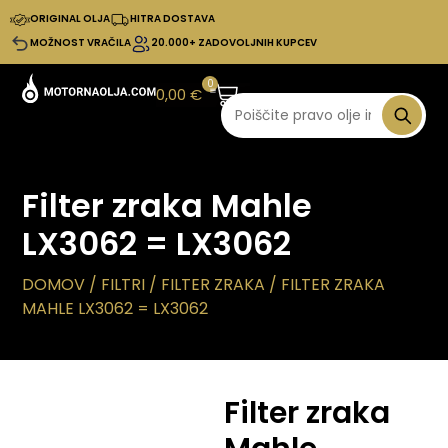
ORIGINAL OLJA
HITRA DOSTAVA
MOŽNOST VRAČILA
20.000+ ZADOVOLJNIH KUPCEV
0
0,00
€
Filter zraka Mahle
LX3062 = LX3062
DOMOV
/
FILTRI
/
FILTER ZRAKA
/ FILTER ZRAKA
MAHLE LX3062 = LX3062
Filter zraka