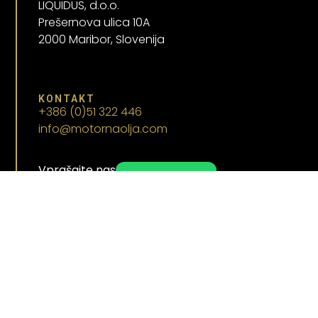
LIQUIDUS, d.o.o.
Prešernova ulica 10A
2000 Maribor, Slovenija
KONTAKT
+386 (0)51 322 446
info@motornaolja.com
Vprašajte nas
WhatsApp
SLEDI NAS