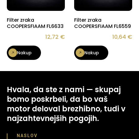
Filter zraka
Filter zraka
COOPERSFIAAM FL6633
COOPERSFIAAM FL6559
12,72
€
10,64
€
Nakup
Nakup
Hvala, da ste z nami — skupaj
bomo poskrbeli, da bo vaš
motor deloval brezhibno, tudi v
najzahtevnejših pogojih.
NASLOV