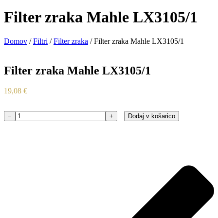
Filter zraka Mahle LX3105/1
Domov
/
Filtri
/
Filter zraka
/ Filter zraka Mahle LX3105/1
Filter zraka Mahle LX3105/1
19,08
€
−
+
Dodaj v košarico
Filter
zraka
Mahle
LX3105/1
količina