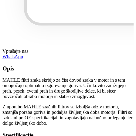
Vprašajte nas
WhatsApp
Opis
MAHLE filtri zraka skrbijo za čist dovod zraka v motor in s tem
omogočajo optimalno izgorevanje goriva. Učinkovito zadržujejo
prah, pesek, cvetni prah in druge škodljive delce, ki bi sicer
povzročali obrabo motorja in slabšo zmogljivost.
Z uporabo MAHLE zračnih filtrov se izboljša odziv motorja,
zmanjša poraba goriva in podaljša življenjska doba motorja. Filtri so
izdelani po OE specifikacijah in zagotavljajo natančno prileganje ter
dolgo življenjsko dobo.
Specifikacije