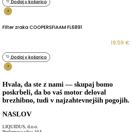
Dodaj v košarico
Nakup
Filter zraka COOPERSFIAAM FL6891
19,59
€
Dodaj v košarico
Nakup
Hvala, da ste z nami — skupaj bomo
poskrbeli, da bo vaš motor deloval
brezhibno, tudi v najzahtevnejših pogojih.
NASLOV
LIQUIDUS, d.o.o.
Prešernova ulica 10A