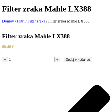
Filter zraka Mahle LX388
Domov
/
Filtri
/
Filter zraka
/ Filter zraka Mahle LX388
Filter zraka Mahle LX388
60,46
€
−
+
Dodaj v košarico
Filter
zraka
Mahle
LX388
količina