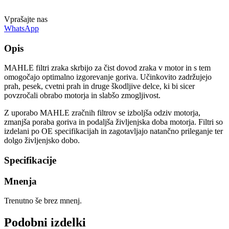
Vprašajte nas
WhatsApp
Opis
MAHLE filtri zraka skrbijo za čist dovod zraka v motor in s tem
omogočajo optimalno izgorevanje goriva. Učinkovito zadržujejo
prah, pesek, cvetni prah in druge škodljive delce, ki bi sicer
povzročali obrabo motorja in slabšo zmogljivost.
Z uporabo MAHLE zračnih filtrov se izboljša odziv motorja,
zmanjša poraba goriva in podaljša življenjska doba motorja. Filtri so
izdelani po OE specifikacijah in zagotavljajo natančno prileganje ter
dolgo življenjsko dobo.
Specifikacije
Mnenja
Trenutno še brez mnenj.
Podobni izdelki