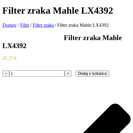
Filter zraka Mahle LX4392
Domov
/
Filtri
/
Filter zraka
/ Filter zraka Mahle LX4392
Filter zraka Mahle
LX4392
45,37
€
−
+
Dodaj v košarico
Filter
zraka
Mahle
LX4392
količina