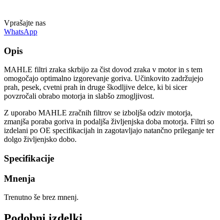
Vprašajte nas
WhatsApp
Opis
MAHLE filtri zraka skrbijo za čist dovod zraka v motor in s tem
omogočajo optimalno izgorevanje goriva. Učinkovito zadržujejo
prah, pesek, cvetni prah in druge škodljive delce, ki bi sicer
povzročali obrabo motorja in slabšo zmogljivost.
Z uporabo MAHLE zračnih filtrov se izboljša odziv motorja,
zmanjša poraba goriva in podaljša življenjska doba motorja. Filtri so
izdelani po OE specifikacijah in zagotavljajo natančno prileganje ter
dolgo življenjsko dobo.
Specifikacije
Mnenja
Trenutno še brez mnenj.
Podobni izdelki