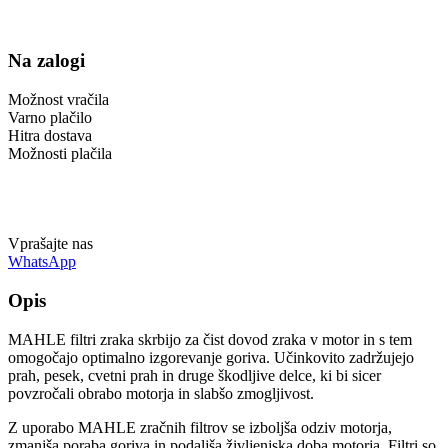
zraka
Mahle
LX5596
Na zalogi
količina
Možnost vračila
Varno plačilo
Hitra dostava
Možnosti plačila
Vprašajte nas
WhatsApp
Opis
MAHLE filtri zraka skrbijo za čist dovod zraka v motor in s tem
omogočajo optimalno izgorevanje goriva. Učinkovito zadržujejo
prah, pesek, cvetni prah in druge škodljive delce, ki bi sicer
povzročali obrabo motorja in slabšo zmogljivost.
Z uporabo MAHLE zračnih filtrov se izboljša odziv motorja,
zmanjša poraba goriva in podaljša življenjska doba motorja. Filtri so