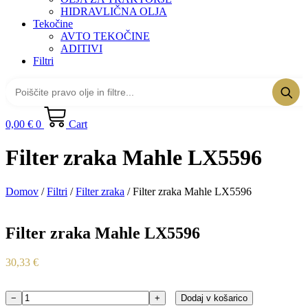
HIDRAVLIČNA OLJA
Tekočine
AVTO TEKOČINE
ADITIVI
Filtri
0,00
€
0
Cart
Filter zraka Mahle LX5596
Domov
/
Filtri
/
Filter zraka
/ Filter zraka Mahle LX5596
Filter zraka Mahle LX5596
30,33
€
−
+
Dodaj v košarico
Filter