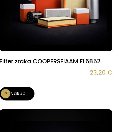
Filter zraka COOPERSFIAAM FL6852
23,20
€
Nakup