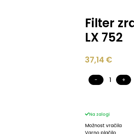
Filter z
LX 752
37,14
€
−
+
Na zalogi
Možnost vračila
Varno plačilo