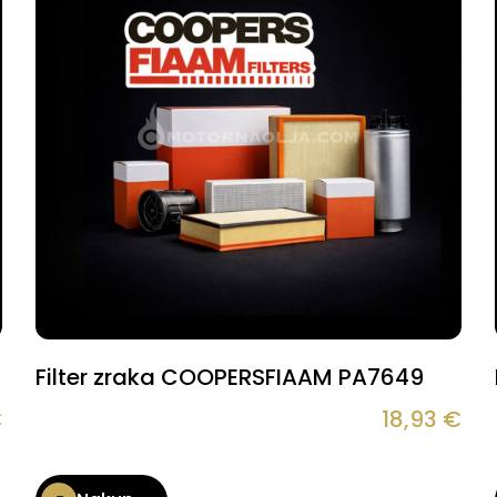
Filter zraka COOPERSFIAAM PA7649
€
18,93
€