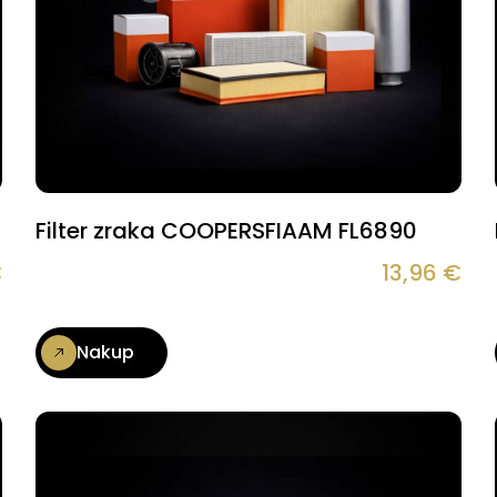
Filter zraka COOPERSFIAAM FL6890
€
13,96
€
Nakup