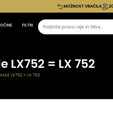
MOŽNOST VRAČILA
2
KOČINE
FILTRI
le LX752 = LX 752
AHLE LX752 = LX 752