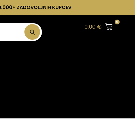
0.000+ ZADOVOLJNIH KUPCEV
0
0,00
€