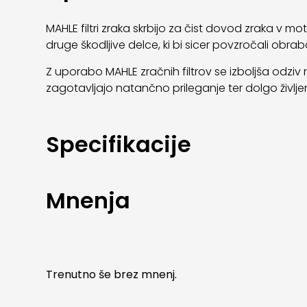
MAHLE filtri zraka skrbijo za čist dovod zraka v 
druge škodljive delce, ki bi sicer povzročali obra
Z uporabo MAHLE zračnih filtrov se izboljša odziv 
zagotavljajo natančno prileganje ter dolgo življ
Specifikacije
Mnenja
Trenutno še brez mnenj.