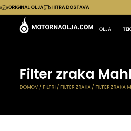
ORIGINAL OLJA
HITRA DOSTAVA
OLJA
TE
Filter zraka Mah
DOMOV
/
FILTRI
/
FILTER ZRAKA
/ FILTER ZRAKA M