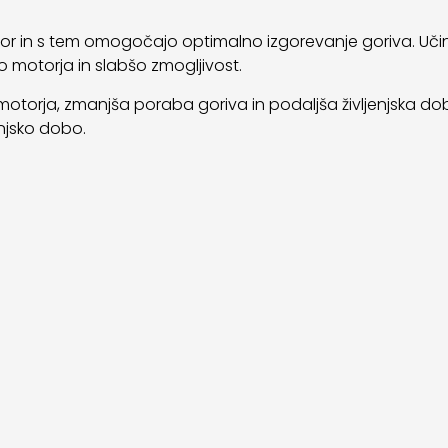
motor in s tem omogočajo optimalno izgorevanje goriva. Učin
bo motorja in slabšo zmogljivost.
motorja, zmanjša poraba goriva in podaljša življenjska doba 
enjsko dobo.