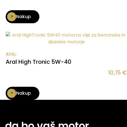
Nakup
ARAL
Aral High Tronic 5W-40
10,15
€
Nakup
, da bo vaš motor