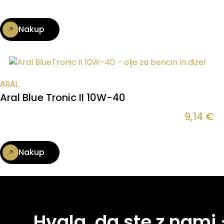
Nakup
ARAL
Aral Blue Tronic II 10W-40
9,14
€
Nakup
Hvala, da ste z nami