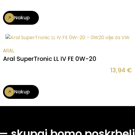
Nakup
ARAL
Aral SuperTronic LL IV FE 0W-20
13,94
€
Nakup
 — skupaj bomo poskrbeli