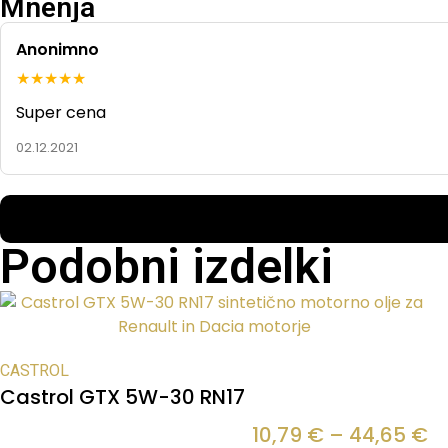
Mnenja
Anonimno
★★★★★
Super cena
02.12.2021
Podobni izdelki
CASTROL
Castrol GTX 5W-30 RN17
10,79
€
–
44,65
€