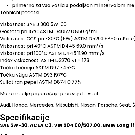
primerno za vsa vozila s podaljšanim intervalom men
Tehnični podatki
Viskoznost SAE J 300 5W-30
Gostota pri 15°C ASTM D4052 0.850 g/ml
Viskoznost CCS pri -30°C (5W) ASTM D5293 5860 mPa.s 
Viskoznost pri 40°C ASTM D445 69.0 mm²/s
Viskoznost pri 100°C ASTM D445 11.90 mm²/s
Index viskoznosti ASTM D2270 VI = 173
Točka tečenja ASTM D97 -45°C
Točka vžiga ASTM D93 197°C
Sulfatiran pepel ASTM D874 0.77%
Motorno olje priporočajo proizvajalci vozil:
Audi, Honda, Mercedes, Mitsubishi, Nissan, Porsche, Seat,
Specifikacije
SAE 5W-30, ACEA C3, VW 504.00/507.00, BMW Longlife