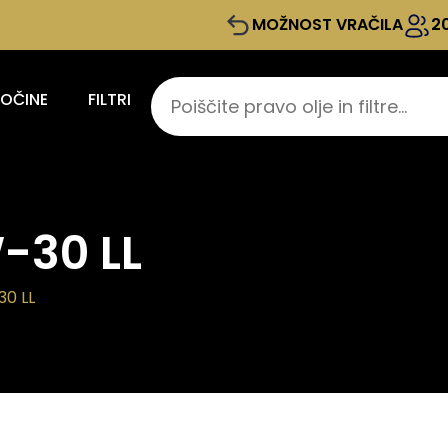
MOŽNOST VRAČILA
2
KOČINE
FILTRI
-30 LL
0 LL