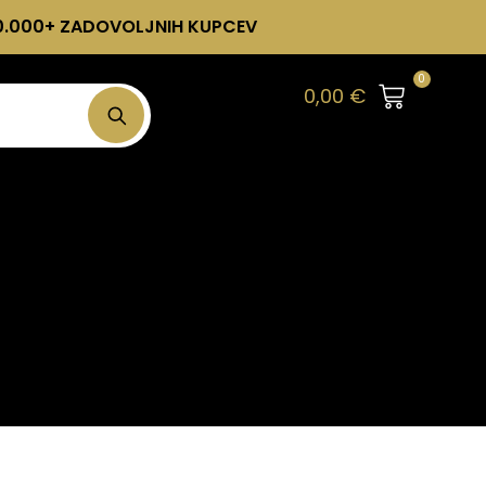
0.000+ ZADOVOLJNIH KUPCEV
0
0,00
€