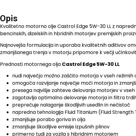
Opis
Kvalitetno motorno olje Castrol Edge 5W-30 LL z napredno 
bencinskih, dizelskih in hbridnih motorjev premijskih pro
Najnovejša formulacija in uporaba kvalitetnih aditivov om
zmanjšanega trenja v motorju pripomore k večji učinkovito
Prednosti motornega olja
Castrol Edge 5W-30 LL
nudi največjo možno zaščito motorja v vseh režimih 
omogoča razvijanje največje moči motorja in zmanjš
presega najvišje zahteve delovanja motorjev v vseh
zagotavlja optimalno delovanje motorja in filtra trd
preprečuje nalaganje škodljivih usedlin in nečistoč
napredna tehnologija Fluid Titanium (Fluid Strengt
zmanjšuje porabo goriva in olja
zmanjšuje škodljive emisije izpušnih plinov
primerno tudi za vozila s hibridnim motorjem