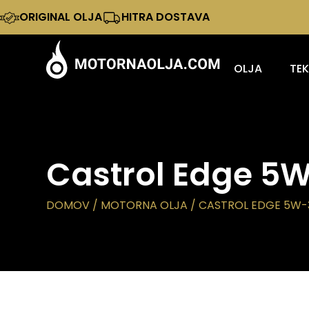
ORIGINAL OLJA
HITRA DOSTAVA
OLJA
TE
Castrol Edge 5W
DOMOV
/
MOTORNA OLJA
/ CASTROL EDGE 5W-3