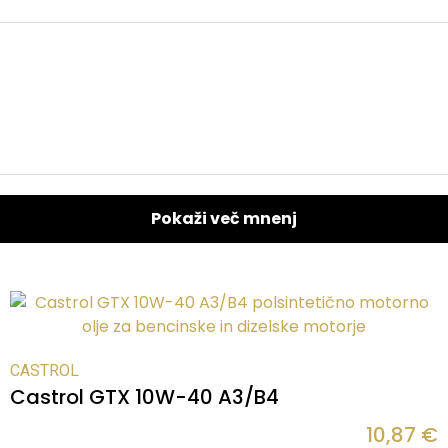
Pokaži več mnenj
CASTROL
Castrol GTX 10W-40 A3/B4
10,87
€