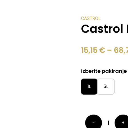
CASTROL
Castrol
15,15
€
–
68,
Izberite pakiranje
1L
5L
−
+