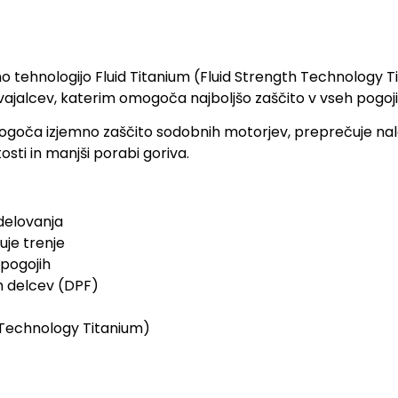
tehnologijo Fluid Titanium (Fluid Strength Technology Tit
izvajalcev, katerim omogoča najboljšo zaščito v vseh pogoj
ogoča izjemno zaščito sodobnih motorjev, preprečuje nalag
sti in manjši porabi goriva.
delovanja
uje trenje
 pogojih
ih delcev (DPF)
h Technology Titanium)