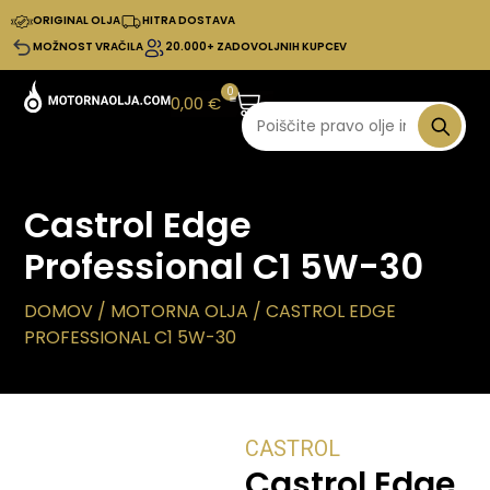
ORIGINAL OLJA
HITRA DOSTAVA
MOŽNOST VRAČILA
20.000+ ZADOVOLJNIH KUPCEV
0
0,00
€
Castrol Edge
Professional C1 5W-30
DOMOV
/
MOTORNA OLJA
/ CASTROL EDGE
PROFESSIONAL C1 5W-30
CASTROL
Castrol Edge