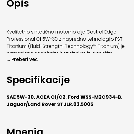
Opis
Kvalitetno sintetično motorno olje Castrol Edge
Professional C1 5W-30 z napredno tehnologijo FST
Titanium (Fluid-Strength-Technology™ Titanium) je
namenjeno sodobnim bencinskim in dizelskim
...
Preberi več
motorjem, ki potrebujejo premium lahko tekoče olje
LOW SAPS s predpisano specifikacijo ACEA C1, katero
jim omogoča doseganje največje moči in najboljšo
Specifikacije
zaščito tudi pri največjih obremenitvah.
Prednosti motornega olja
Castrol Edge
SAE 5W-30, ACEA C1/C2, Ford WSS-M2C934-B,
Professional C1 5W-30
Jaguar/Land Rover STJLR.03.5005
nudi največjo možno zaščito motorja v vseh
režimih delovanja
omogoča razvijanje največje moči motorja in
Mnenja
zmanjšuje trenje