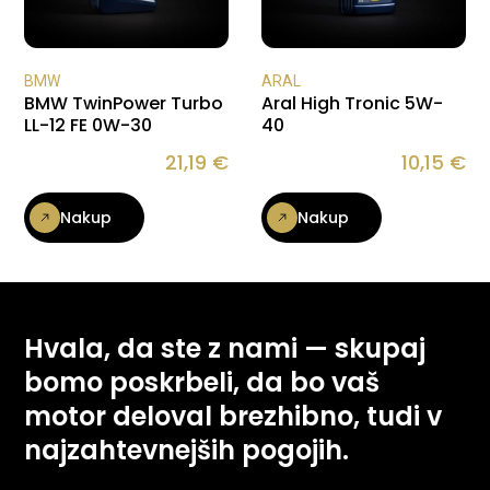
BMW
ARAL
BMW TwinPower Turbo
Aral High Tronic 5W-
LL-12 FE 0W-30
40
21,19
€
10,15
€
Nakup
Nakup
Hvala, da ste z nami — skupaj
bomo poskrbeli, da bo vaš
motor deloval brezhibno, tudi v
najzahtevnejših pogojih.