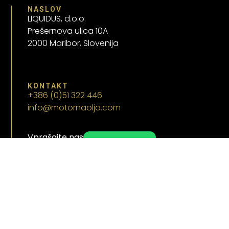
NASLOV
LIQUIDUS, d.o.o.
Prešernova ulica 10A
2000 Maribor, Slovenija
KONTAKT
+386 (0)51 322 446
info@motornaolja.com
Vprašajte nas
WhatsApp
SLEDI NAS