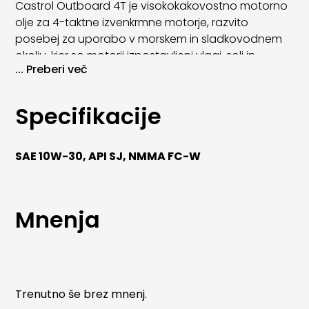
Castrol Outboard 4T je visokokakovostno motorno
olje za 4-taktne izvenkrmne motorje, razvito
posebej za uporabo v morskem in sladkovodnem
okolju, kjer so motorji izpostavljeni vlagi, soli in
...
Preberi več
visokim obremenitvam.
Olje zagotavlja vrhunsko zaščito pred korozijo, čisto
Specifikacije
delovanje in dolgo življenjsko dobo motorja, tudi pri
delovanju na visokih obratih in temperaturah.
Primerno je za uporabo v vseh 4-taktnih
SAE 10W-30, API SJ, NMMA FC-W
izvenkrmnih motorjih znamk, kot so Yamaha,
Mercury, Honda, Suzuki, Tohatsu, Johnson in
Evinrude.
Mnenja
Prednosti motornega olja Castrol Outboard 4T
Izpolnjuje zahteve NMMA FC-W standarda za
4-taktne izvenkrmne motorje.
Odlična zaščita pred korozijo in oksidacijo v
Trenutno še brez mnenj.
slani vodi in vlažnem okolju.