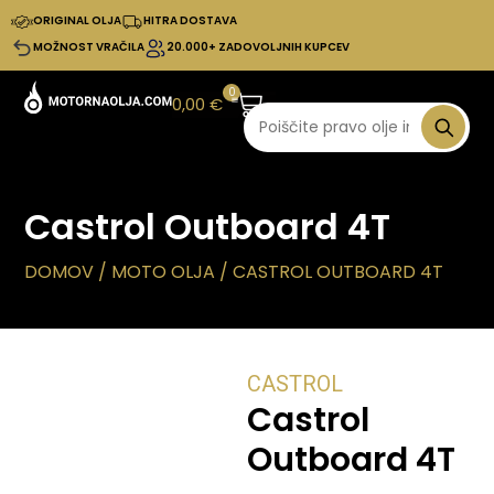
ORIGINAL OLJA
HITRA DOSTAVA
MOŽNOST VRAČILA
20.000+ ZADOVOLJNIH KUPCEV
0
0,00
€
Castrol Outboard 4T
DOMOV
/
MOTO OLJA
/ CASTROL OUTBOARD 4T
CASTROL
Castrol
Outboard 4T