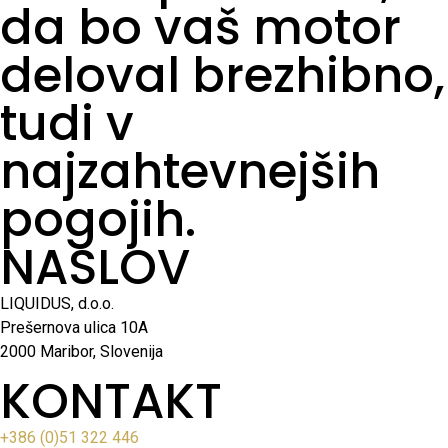
da bo vaš motor
deloval brezhibno,
tudi v
najzahtevnejših
pogojih.
NASLOV
LIQUIDUS, d.o.o.
Prešernova ulica 10A
2000 Maribor, Slovenija
KONTAKT
+386 (0)51 322 446