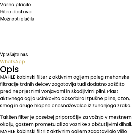
Varno plačilo
Hitra dostava
Možnosti plačila
Vprašajte nas
WhatsApp
Opis
MAHLE kabinski filter z aktivnim ogljem poleg mehanske
filtracije trdnih delcev zagotavlja tudi dodatno zaščito
pred neprijetnimi vonjavami in škodljivimi plini. Plast
aktivnega oglja učinkovito absorbira izpušne pline, ozon,
smog in druge hlapne onesnaževalce iz zunanjega zraka.
Takšen filter je posebej priporočljiv za vožnjo v mestnem
okolju, gostem prometu ali za voznike z občutljivimi dihali.
MAHLE kabinski filtri z aktivnim ogljem zagotavljajo višjo