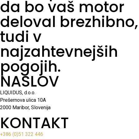
da bo vaš motor
deloval brezhibno,
tudi v
najzahtevnejših
pogojih.
NASLOV
LIQUIDUS, d.o.o.
Prešernova ulica 10A
2000 Maribor, Slovenija
KONTAKT
+386 (0)51 322 446