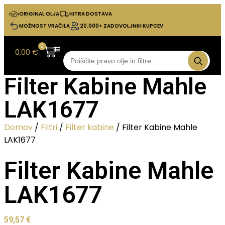
ORIGINAL OLJA
HITRA DOSTAVA
MOŽNOST VRAČILA
20.000+ ZADOVOLJNIH KUPCEV
0
0,00
€
Filter Kabine Mahle
LAK1677
Domov
/
Filtri
/
Filter kabine
/ Filter Kabine Mahle
LAK1677
Filter Kabine Mahle
LAK1677
59,57
€