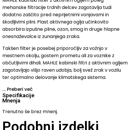
MAHLE kabinski filter z aktivnim ogljem poleg
mehanske filtracije trdnih delcev zagotavlja tudi
dodatno zaščito pred neprijetnimi vonjavami in
škodljivimi plini. Plast aktivnega oglja učinkovito
absorbira izpušne pline, ozon, smog in druge hlapne
onesnaževalce iz zunanjega zraka.
Takšen filter je posebej priporočljiv za vožnjo v
mestnem okolju, gostem prometu ali za voznike z
občutljivimi dihali. MAHLE kabinski filtri z aktivnim ogljem
zagotavljajo višjo raven udobja, bolj svež zrak v vozilu
ter optimalno delovanje klimatskega sistema.
...
Preberi več
Specifikacije
Mnenja
Trenutno še brez mnenj.
Podobni izdelki