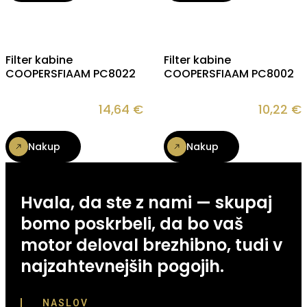
Filter kabine
Filter kabine
COOPERSFIAAM PC8022
COOPERSFIAAM PC8002
14,64
€
10,22
€
Nakup
Nakup
Hvala, da ste z nami — skupaj
bomo poskrbeli, da bo vaš
motor deloval brezhibno, tudi v
najzahtevnejših pogojih.
NASLOV