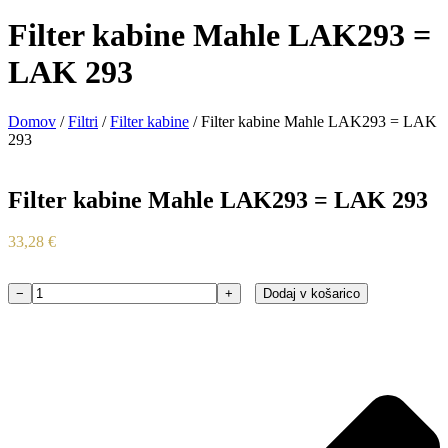
Filter kabine Mahle LAK293 =
LAK 293
Domov
/
Filtri
/
Filter kabine
/ Filter kabine Mahle LAK293 = LAK
293
Filter kabine Mahle LAK293 = LAK 293
33,28
€
−
+
Dodaj v košarico
Filter
kabine
Mahle
LAK293
=
LAK
293
količina