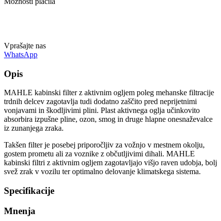
Možnosti plačila
Vprašajte nas
WhatsApp
Opis
MAHLE kabinski filter z aktivnim ogljem poleg mehanske filtracije
trdnih delcev zagotavlja tudi dodatno zaščito pred neprijetnimi
vonjavami in škodljivimi plini. Plast aktivnega oglja učinkovito
absorbira izpušne pline, ozon, smog in druge hlapne onesnaževalce
iz zunanjega zraka.
Takšen filter je posebej priporočljiv za vožnjo v mestnem okolju,
gostem prometu ali za voznike z občutljivimi dihali. MAHLE
kabinski filtri z aktivnim ogljem zagotavljajo višjo raven udobja, bolj
svež zrak v vozilu ter optimalno delovanje klimatskega sistema.
Specifikacije
Mnenja