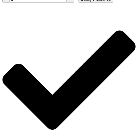
Filter
kabine
Mahle
LAK447
količina