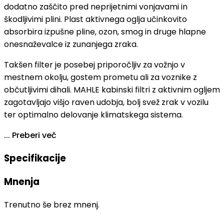
dodatno zaščito pred neprijetnimi vonjavami in
škodljivimi plini. Plast aktivnega oglja učinkovito
absorbira izpušne pline, ozon, smog in druge hlapne
onesnaževalce iz zunanjega zraka.
Takšen filter je posebej priporočljiv za vožnjo v
mestnem okolju, gostem prometu ali za voznike z
občutljivimi dihali. MAHLE kabinski filtri z aktivnim ogljem
zagotavljajo višjo raven udobja, bolj svež zrak v vozilu
ter optimalno delovanje klimatskega sistema.
...
Preberi več
Specifikacije
Mnenja
Trenutno še brez mnenj.