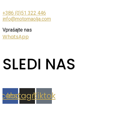
+386 (0)51 322 446
info@motornaolja.com
Vprašajte nas
WhatsApp
SLEDI NAS
acebook
Instagram
Tiktok