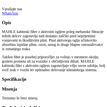
Vprašajte nas
WhatsApp
Opis
MAHLE kabinski filter z aktivnim ogljem poleg mehanske filtracije
trdnih delcev zagotavlja tudi dodatno zaščito pred neprijetnimi
vonjavami in škodljivimi plini. Plast aktivnega oglja učinkovito
absorbira izpušne pline, ozon, smog in druge hlapne onesnaževalce
iz zunanjega zraka.
Takšen filter je posebej priporočljiv za vožnjo v mestnem okolju,
gostem prometu ali za voznike z občutljivimi dihali. MAHLE
kabinski filtri z aktivnim ogljem zagotavljajo višjo raven udobja, bolj
svež zrak v vozilu ter optimalno delovanje klimatskega sistema.
Specifikacije
Mnenja
Trenutno še brez mnenj.