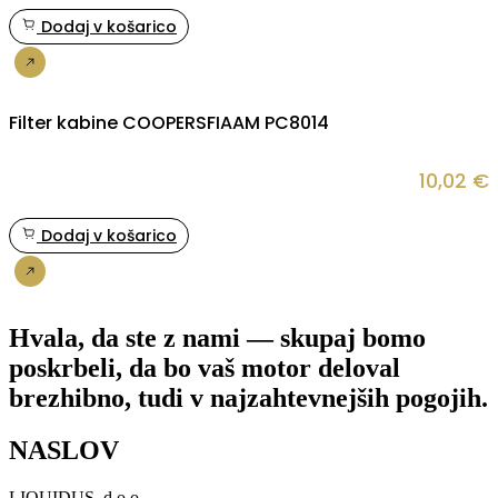
Dodaj v košarico
Nakup
Filter kabine COOPERSFIAAM PC8014
10,02
€
Dodaj v košarico
Nakup
Hvala, da ste z nami — skupaj bomo
poskrbeli, da bo vaš motor deloval
brezhibno, tudi v najzahtevnejših pogojih.
NASLOV
LIQUIDUS, d.o.o.