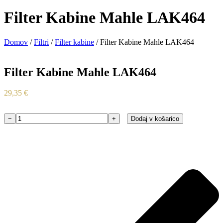
Filter Kabine Mahle LAK464
Domov
/
Filtri
/
Filter kabine
/ Filter Kabine Mahle LAK464
Filter Kabine Mahle LAK464
29,35
€
−
+
Dodaj v košarico
Filter
Kabine
Mahle
LAK464
količina