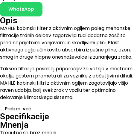
WhatsApp
Opis
MAHLE kabinski filter z aktivnim ogljem poleg mehanske
filtracije trdnih delcev zagotavlja tudi dodatno zaščito
pred neprijetnimi vonjavami in škodljivimi plini. Plast
aktivnega oglja učinkovito absorbira izpušne pline, ozon,
smog in druge hlapne onesnaževalce iz zunanjega zraka.
Takšen filter je posebej priporočljiv za vožnjo v mestnem
okolju, gostem prometu ali za voznike z občutljivimi dihali.
MAHLE kabinski filtri z aktivnim ogljem zagotavljajo višjo
raven udobja, bolj svež zrak v vozilu ter optimalno
delovanje klimatskega sistema.
...
Preberi več
Specifikacije
Mnenja
Trenutno še brez mnenj.