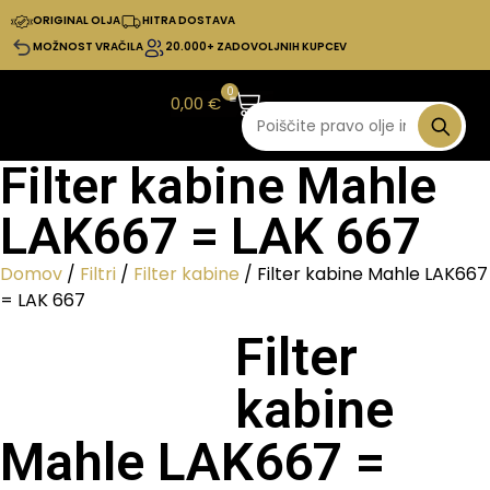
ORIGINAL OLJA
HITRA DOSTAVA
MOŽNOST VRAČILA
20.000+ ZADOVOLJNIH KUPCEV
0
0,00
€
Filter kabine Mahle
LAK667 = LAK 667
Domov
/
Filtri
/
Filter kabine
/ Filter kabine Mahle LAK667
= LAK 667
Filter
kabine
Mahle LAK667 =