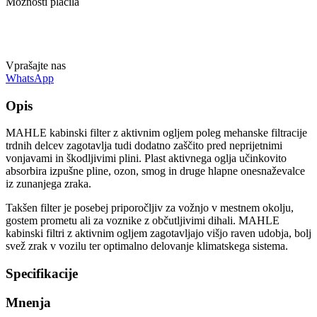
Možnosti plačila
Vprašajte nas
WhatsApp
Opis
MAHLE kabinski filter z aktivnim ogljem poleg mehanske filtracije
trdnih delcev zagotavlja tudi dodatno zaščito pred neprijetnimi
vonjavami in škodljivimi plini. Plast aktivnega oglja učinkovito
absorbira izpušne pline, ozon, smog in druge hlapne onesnaževalce
iz zunanjega zraka.
Takšen filter je posebej priporočljiv za vožnjo v mestnem okolju,
gostem prometu ali za voznike z občutljivimi dihali. MAHLE
kabinski filtri z aktivnim ogljem zagotavljajo višjo raven udobja, bolj
svež zrak v vozilu ter optimalno delovanje klimatskega sistema.
Specifikacije
Mnenja