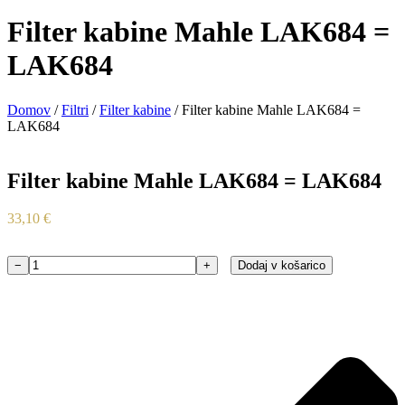
Filter kabine Mahle LAK684 =
LAK684
Domov
/
Filtri
/
Filter kabine
/ Filter kabine Mahle LAK684 =
LAK684
Filter kabine Mahle LAK684 = LAK684
33,10
€
−
+
Dodaj v košarico
Filter
kabine
Mahle
LAK684
=
LAK684
količina