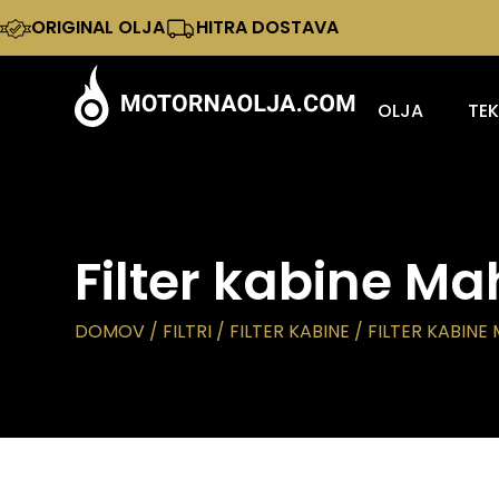
ORIGINAL OLJA
HITRA DOSTAVA
OLJA
TE
Filter kabine M
DOMOV
/
FILTRI
/
FILTER KABINE
/ FILTER KABINE