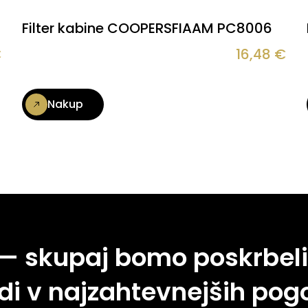
Filter kabine COOPERSFIAAM PC8006
€
16,48
€
Nakup
 — skupaj bomo poskrbeli
di v najzahtevnejših pogo