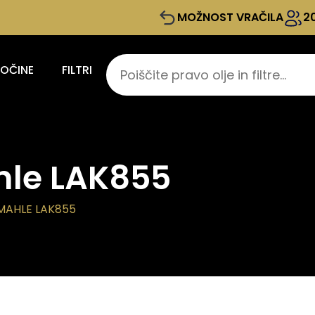
MOŽNOST VRAČILA
2
KOČINE
FILTRI
ahle LAK855
 MAHLE LAK855