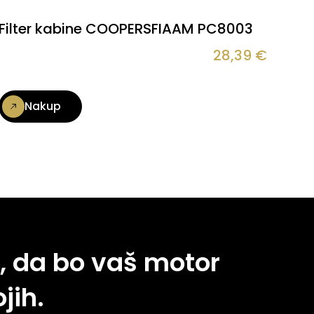
Filter kabine COOPERSFIAAM PC8003
28,39
€
Nakup
, da bo vaš motor
jih.