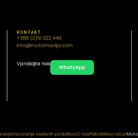
KONTAKT
+386 (0)51 322 446
info@motornaolja.com
Vprašajte nas
WhatsApp
ovanja
Varovanje osebnih podatkov
O nas
Piškotki
Moj račun
Moto