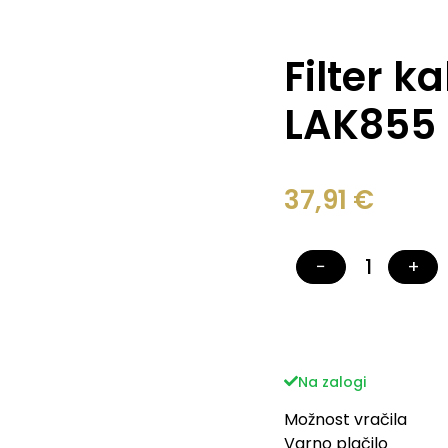
Filter k
LAK855
37,91
€
−
+
Na zalogi
Možnost vračila
Varno plačilo