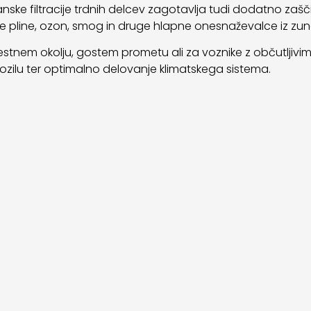
ske filtracije trdnih delcev zagotavlja tudi dodatno zaščito
ne pline, ozon, smog in druge hlapne onesnaževalce iz zu
estnem okolju, gostem prometu ali za voznike z občutljivimi d
 vozilu ter optimalno delovanje klimatskega sistema.