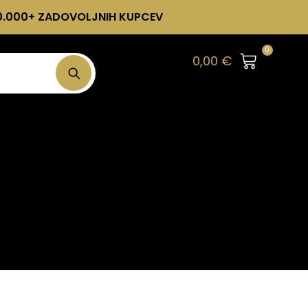
0.000+ ZADOVOLJNIH KUPCEV
0
0,00
€