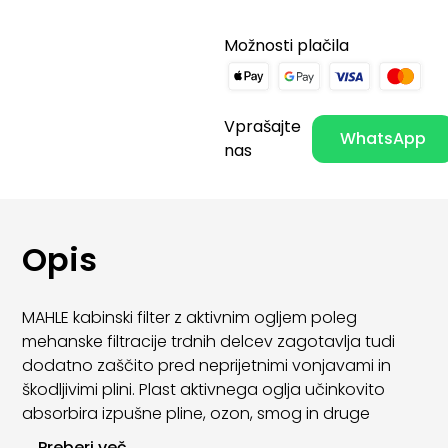
Možnosti plačila
Vprašajte
WhatsApp
nas
Opis
MAHLE kabinski filter z aktivnim ogljem poleg
mehanske filtracije trdnih delcev zagotavlja tudi
dodatno zaščito pred neprijetnimi vonjavami in
škodljivimi plini. Plast aktivnega oglja učinkovito
absorbira izpušne pline, ozon, smog in druge
hlapne onesnaževalce iz zunanjega zraka.
...
Preberi več