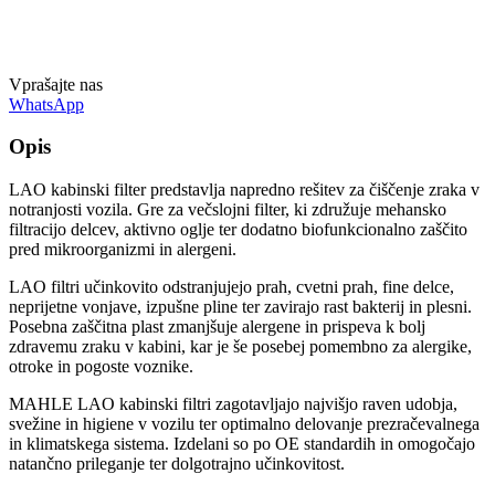
Vprašajte nas
WhatsApp
Opis
LAO kabinski filter predstavlja napredno rešitev za čiščenje zraka v
notranjosti vozila. Gre za večslojni filter, ki združuje mehansko
filtracijo delcev, aktivno oglje ter dodatno biofunkcionalno zaščito
pred mikroorganizmi in alergeni.
LAO filtri učinkovito odstranjujejo prah, cvetni prah, fine delce,
neprijetne vonjave, izpušne pline ter zavirajo rast bakterij in plesni.
Posebna zaščitna plast zmanjšuje alergene in prispeva k bolj
zdravemu zraku v kabini, kar je še posebej pomembno za alergike,
otroke in pogoste voznike.
MAHLE LAO kabinski filtri zagotavljajo najvišjo raven udobja,
svežine in higiene v vozilu ter optimalno delovanje prezračevalnega
in klimatskega sistema. Izdelani so po OE standardih in omogočajo
natančno prileganje ter dolgotrajno učinkovitost.