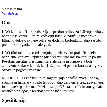
Vprašajte nas
WhatsApp
Opis
LAO kabinski filter predstavlja napredno rešitev za čiščenje zraka v
notranjosti vozila. Gre za večslojni filter, ki združuje mehansko
filtracijo delcev, aktivno oglje ter dodatno biofunkcionalno zaščito
pred mikroorganizmi in alergeni.
LAO filtri učinkovito odstranjujejo prah, cvetni prah, fine delce,
neprijetne vonjave, izpušne pline ter zavirajo rast bakterij in plesni.
Posebna zaščitna plast zmanjšuje alergene in prispeva k bolj
zdravemu zraku v kabini, kar je še posebej pomembno za alergike,
otroke in pogoste voznike.
MAHLE LAO kabinski filtri zagotavljajo najvišjo raven udobja,
svežine in higiene v vozilu ter optimalno delovanje prezračevalnega
in klimatskega sistema. Izdelani so po OE standardih in omogočajo
natančno prileganje ter dolgotrajno učinkovitost.
Specifikacije