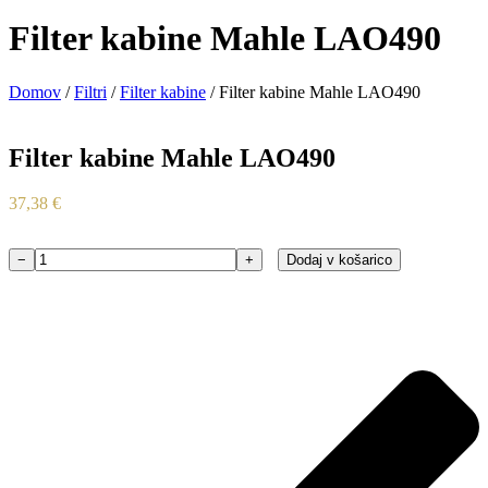
Filter kabine Mahle LAO490
Domov
/
Filtri
/
Filter kabine
/ Filter kabine Mahle LAO490
Filter kabine Mahle LAO490
37,38
€
−
+
Dodaj v košarico
Filter
kabine
Mahle
LAO490
količina