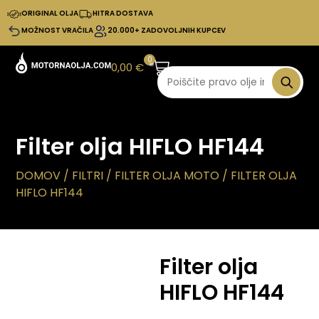
ORIGINAL OLJA
HITRA DOSTAVA
MOŽNOST VRAČILA
20.000+ ZADOVOLJNIH KUPCEV
0
0,00
€
Filter olja HIFLO HF144
DOMOV
/
FILTRI
/
FILTER OLJA MOTO
/ FILTER OLJA
HIFLO HF144
Filter olja
HIFLO HF144