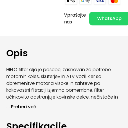
Vprašajte
WhatsApp
nas
Opis
HIFLO filter olja je posebej zasnovan za potrebe
motornih koles, skuterjev in ATV vozil, kjer so
obremenitve motorja visoke in zahteve po
kakovostni filtraciji izjemno pomembne. Filter
učinkovito odstranjuje kovinske delce, nečistoče in
usedline iz motornega olja ter s tem zagotavlja
...
Preberi več
zanesljivo mazanje in zaščito motorja.
HIFLO oljni filtri so izdelani po OE standardih in
Specifikacije