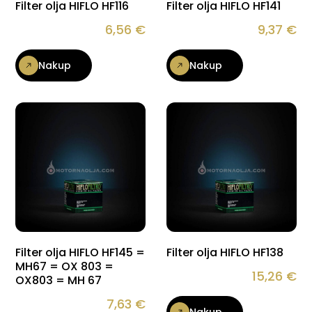
Filter olja HIFLO HF116
Filter olja HIFLO HF141
6,56
€
9,37
€
Nakup
Nakup
Filter olja HIFLO HF145 =
Filter olja HIFLO HF138
MH67 = OX 803 =
15,26
€
OX803 = MH 67
7,63
€
Nakup