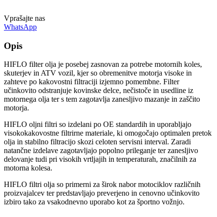
Vprašajte nas
WhatsApp
Opis
HIFLO filter olja je posebej zasnovan za potrebe motornih koles,
skuterjev in ATV vozil, kjer so obremenitve motorja visoke in
zahteve po kakovostni filtraciji izjemno pomembne. Filter
učinkovito odstranjuje kovinske delce, nečistoče in usedline iz
motornega olja ter s tem zagotavlja zanesljivo mazanje in zaščito
motorja.
HIFLO oljni filtri so izdelani po OE standardih in uporabljajo
visokokakovostne filtrirne materiale, ki omogočajo optimalen pretok
olja in stabilno filtracijo skozi celoten servisni interval. Zaradi
natančne izdelave zagotavljajo popolno prileganje ter zanesljivo
delovanje tudi pri visokih vrtljajih in temperaturah, značilnih za
motorna kolesa.
HIFLO filtri olja so primerni za širok nabor motociklov različnih
proizvajalcev ter predstavljajo preverjeno in cenovno učinkovito
izbiro tako za vsakodnevno uporabo kot za športno vožnjo.