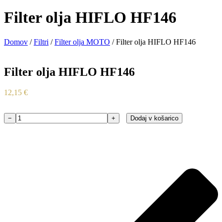
Filter olja HIFLO HF146
Domov
/
Filtri
/
Filter olja MOTO
/ Filter olja HIFLO HF146
Filter olja HIFLO HF146
12,15
€
−
+
Dodaj v košarico
Filter
olja
HIFLO
HF146
količina