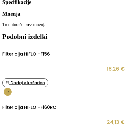
Specifikacije
Mnenja
Trenutno še brez mnenj.
Podobni izdelki
Filter olja HIFLO HF156
18,26
€
Dodaj v košarico
Nakup
Filter olja HIFLO HF160RC
24,13
€