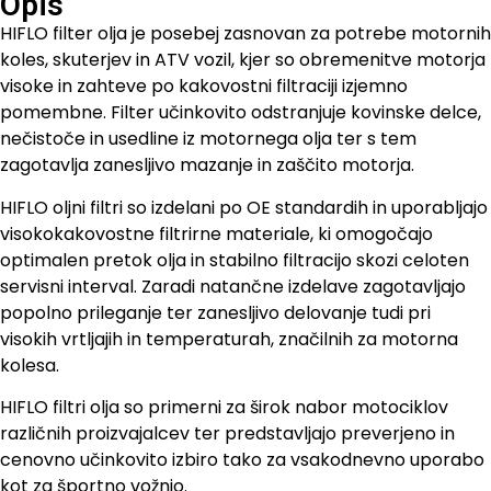
Opis
HIFLO filter olja je posebej zasnovan za potrebe motornih
koles, skuterjev in ATV vozil, kjer so obremenitve motorja
visoke in zahteve po kakovostni filtraciji izjemno
pomembne. Filter učinkovito odstranjuje kovinske delce,
nečistoče in usedline iz motornega olja ter s tem
zagotavlja zanesljivo mazanje in zaščito motorja.
HIFLO oljni filtri so izdelani po OE standardih in uporabljajo
visokokakovostne filtrirne materiale, ki omogočajo
optimalen pretok olja in stabilno filtracijo skozi celoten
servisni interval. Zaradi natančne izdelave zagotavljajo
popolno prileganje ter zanesljivo delovanje tudi pri
visokih vrtljajih in temperaturah, značilnih za motorna
kolesa.
HIFLO filtri olja so primerni za širok nabor motociklov
različnih proizvajalcev ter predstavljajo preverjeno in
cenovno učinkovito izbiro tako za vsakodnevno uporabo
kot za športno vožnjo.