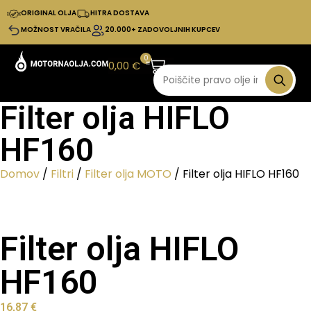
ORIGINAL OLJA
HITRA DOSTAVA
MOŽNOST VRAČILA
20.000+ ZADOVOLJNIH KUPCEV
0
0,00
€
Filter olja HIFLO
HF160
Domov
/
Filtri
/
Filter olja MOTO
/ Filter olja HIFLO HF160
Filter olja HIFLO
HF160
16,87
€