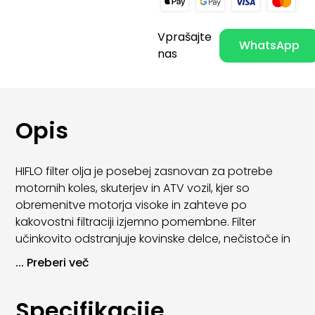
Vprašajte
WhatsApp
nas
Opis
HIFLO filter olja je posebej zasnovan za potrebe
motornih koles, skuterjev in ATV vozil, kjer so
obremenitve motorja visoke in zahteve po
kakovostni filtraciji izjemno pomembne. Filter
učinkovito odstranjuje kovinske delce, nečistoče in
usedline iz motornega olja ter s tem zagotavlja
...
Preberi več
zanesljivo mazanje in zaščito motorja.
HIFLO oljni filtri so izdelani po OE standardih in
Specifikacije