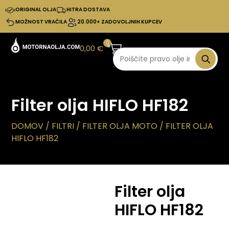
ORIGINAL OLJA
HITRA DOSTAVA
MOŽNOST VRAČILA
20.000+ ZADOVOLJNIH KUPCEV
0
0,00
€
Filter olja HIFLO HF182
DOMOV
/
FILTRI
/
FILTER OLJA MOTO
/ FILTER OLJA
HIFLO HF182
Filter olja
HIFLO HF182