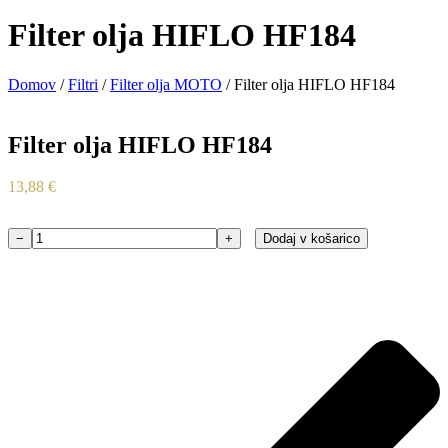
Filter olja HIFLO HF184
Domov
/
Filtri
/
Filter olja MOTO
/ Filter olja HIFLO HF184
Filter olja HIFLO HF184
13,88
€
−
+
Dodaj v košarico
Filter
olja
HIFLO
HF184
količina