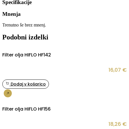
Specifikacije
Mnenja
Trenutno še brez mnenj.
Podobni izdelki
Filter olja HIFLO HF142
16,07
€
Dodaj v košarico
Nakup
Filter olja HIFLO HF156
18,26
€