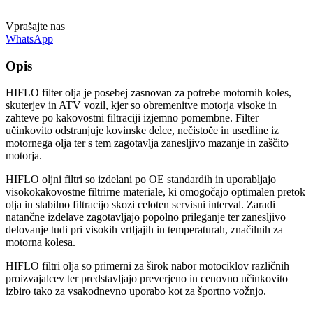
Vprašajte nas
WhatsApp
Opis
HIFLO filter olja je posebej zasnovan za potrebe motornih koles,
skuterjev in ATV vozil, kjer so obremenitve motorja visoke in
zahteve po kakovostni filtraciji izjemno pomembne. Filter
učinkovito odstranjuje kovinske delce, nečistoče in usedline iz
motornega olja ter s tem zagotavlja zanesljivo mazanje in zaščito
motorja.
HIFLO oljni filtri so izdelani po OE standardih in uporabljajo
visokokakovostne filtrirne materiale, ki omogočajo optimalen pretok
olja in stabilno filtracijo skozi celoten servisni interval. Zaradi
natančne izdelave zagotavljajo popolno prileganje ter zanesljivo
delovanje tudi pri visokih vrtljajih in temperaturah, značilnih za
motorna kolesa.
HIFLO filtri olja so primerni za širok nabor motociklov različnih
proizvajalcev ter predstavljajo preverjeno in cenovno učinkovito
izbiro tako za vsakodnevno uporabo kot za športno vožnjo.