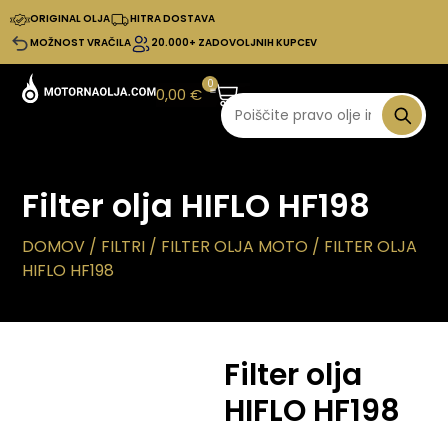
ORIGINAL OLJA
HITRA DOSTAVA
MOŽNOST VRAČILA
20.000+ ZADOVOLJNIH KUPCEV
0
0,00
€
Filter olja HIFLO HF198
DOMOV
/
FILTRI
/
FILTER OLJA MOTO
/ FILTER OLJA
HIFLO HF198
Filter olja
HIFLO HF198