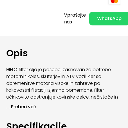
Vprašajte
WhatsApp
nas
Opis
HIFLO filter olja je posebej zasnovan za potrebe
motornih koles, skuterjev in ATV vozil, kjer so
obremenitve motorja visoke in zahteve po
kakovostni filtraciji izjemno pomembne. Filter
učinkovito odstranjuje kovinske delce, nečistoče in
usedline iz motornega olja ter s tem zagotavlja
...
Preberi več
zanesljivo mazanje in zaščito motorja.
HIFLO oljni filtri so izdelani po OE standardih in
Specifikacije